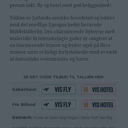
person inkl. fly og hotel med god beliggenhed!
Tallinn er Estlands smukke hovedstad og lokker
med det nordlige Europas bedst bevarede
Middelalderby. Den charmerende bykerne med
maleriske brostensbelagte gader er omgivet af
en fascinerende bymur og byder også på flere
museer samt et livligt forlystelsesliv med et væld
af fantastiske restauranter og barer.
SE DET GODE TILBUD TIL TALLINN HER:
København
Fra
_
Billund
Bemærk:
Husk at lade søgningen blive helt færdig.
Rejs365 er ikke et rejsebureau, men en rejseside der