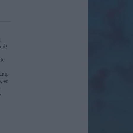
g
hed!
nde
ing.
, er
e
e