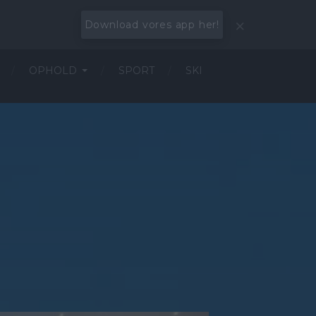
Download vores app her!
OPHOLD
SPORT
SKI