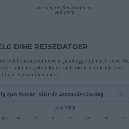
Læs videre efter Annoncen
Annonce
LG DINE REJSEDATOER
ør vi det endnu nemmere at planlægge din næste ferie. M
s nye kalendersystem kan du selv indtaste dine ønskede
edatoer. Prøv det herunder:
‹
lg egne datoer - eller de alternative forslag
juni 2026
Ma
Ti
On
To
Fr
Lø
Sø
Uge