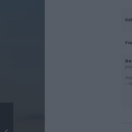
Kø
Fra
Be
pri
Rej
– V