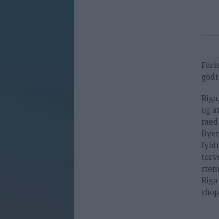
Forl
godt
Riga
og a
med 
Byen
fyld
torv
stem
Riga
shop