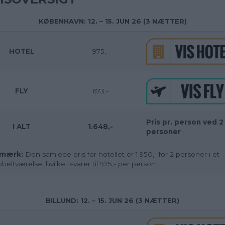
KØBENHAVN: 12. – 15. JUN 26 (3 NÆTTER)
HOTEL
975,-
FLY
673,-
Pris pr. person ved 2
I ALT
1.648,-
personer
mærk:
Den samlede pris for hotellet er 1.950,- for 2 personer i et
beltværelse, hvilket svarer til 975,- per person.
BILLUND: 12. – 15. JUN 26 (3 NÆTTER)