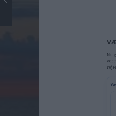
VÆ
Nu g
vore
rejs
Væ