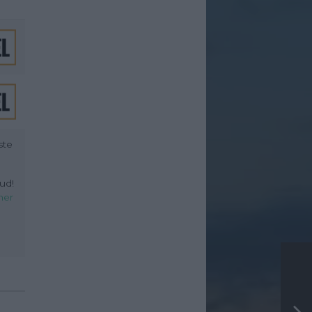
ste
ud!
her