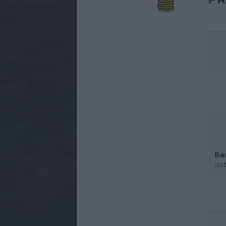
Be
dob