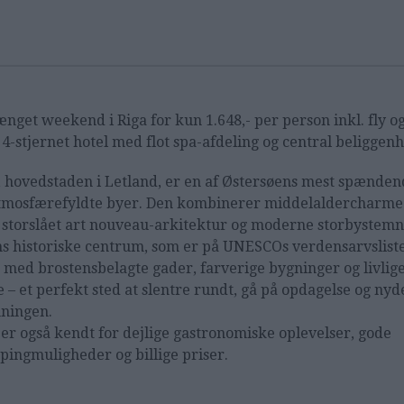
ænget weekend i Riga for kun 1.648,- per person inkl. fly o
 4-stjernet hotel med flot spa-afdeling og central beliggen
, hovedstaden i Letland, er en af Østersøens mest spænde
tmosfærefyldte byer. Den kombinerer middelaldercharme
storslået art nouveau-arkitektur og moderne storbystemn
s historiske centrum, som er på UNESCOs verdensarvsliste
t med brostensbelagte gader, farverige bygninger og livlig
e – et perfekt sted at slentre rundt, gå på opdagelse og nyd
ningen.
 er også kendt for dejlige gastronomiske oplevelser, gode
pingmuligheder og billige priser.