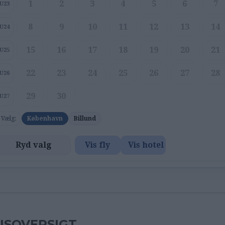
1
2
3
4
5
6
7
U23
8
9
10
11
12
13
14
U24
15
16
17
18
19
20
21
U25
22
23
24
25
26
27
28
U26
29
30
U27
Vælg:
København
Billund
Ryd valg
Vis fly
Vis hotel
ISOVERSIGT