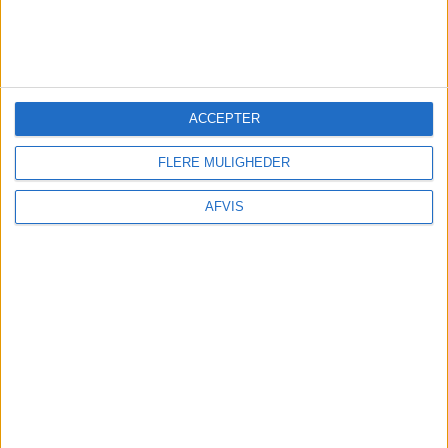
ACCEPTER
FLERE MULIGHEDER
AFVIS
FRA BILLUND: 19. – 26. MAJ 2026