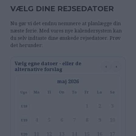
VÆLG DINE REJSEDATOER
Nu gør vi det endnu nemmere at planlægge din
næste ferie. Med vores nye kalendersystem kan
du selv indtaste dine ønskede rejsedatoer. Prøv
det herunder:
Vælg egne datoer - eller de
‹
›
alternative forslag
maj 2026
Ma
Ti
On
To
Fr
Lø
Sø
Uge
1
2
3
U18
4
5
6
7
8
9
10
U19
11
12
13
14
15
16
17
U20