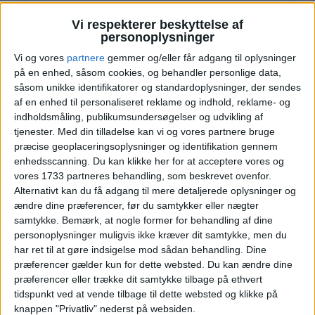
Vi respekterer beskyttelse af
18
19
20
21
22
23
24
U21
personoplysninger
Vi og vores
partnere
gemmer og/eller får adgang til oplysninger
25
26
27
28
29
30
31
U22
på en enhed, såsom cookies, og behandler personlige data,
såsom unikke identifikatorer og standardoplysninger, der sendes
Vælg:
København
Billund
af en enhed til personaliseret reklame og indhold, reklame- og
indholdsmåling, publikumsundersøgelser og udvikling af
Ryd valg
Vis fly
Vis hotel
tjenester.
Med din tilladelse kan vi og vores partnere bruge
præcise geoplaceringsoplysninger og identifikation gennem
enhedsscanning. Du kan klikke her for at acceptere vores og
vores 1733 partneres behandling, som beskrevet ovenfor.
Alternativt kan du få adgang til mere detaljerede oplysninger og
ændre dine præferencer, før du samtykker eller nægter
samtykke.
Bemærk, at nogle former for behandling af dine
personoplysninger muligvis ikke kræver dit samtykke, men du
PRISOVERSIGT
har ret til at gøre indsigelse mod sådan behandling. Dine
præferencer gælder kun for dette websted. Du kan ændre dine
præferencer eller trække dit samtykke tilbage på ethvert
KØBENHAVN: 19. – 26. MAJ 2026 (7 NÆTTER)
tidspunkt ved at vende tilbage til dette websted og klikke på
knappen "Privatliv" nederst på websiden.