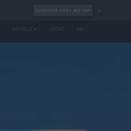
Download vores app her!
OPHOLD
SPORT
SKI