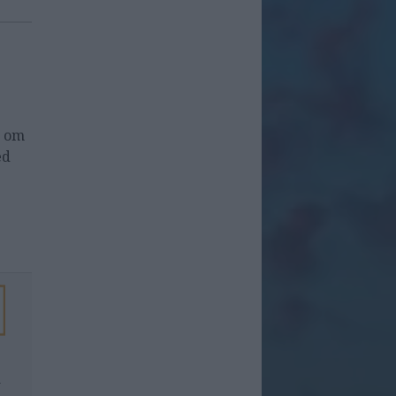
t om
ed
r