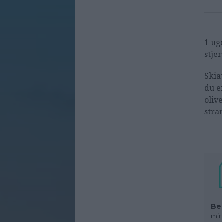
1 ug
stje
Skia
du e
oliv
stra
Be
min