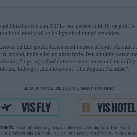
e på Skiathos for kun 2.371,- per person inkl. fly og godt 3-
rnet hotel med pool og beliggenhed tæt på stranden!
thos er en lille græsk ferieø med masser at byde på, uanse
r til strand, byliv eller en aktiv ferie. Den smukke natur m
enlunde, frugt- og valnøddetræer samt mere end 60 dejlige
nde har bidraget til kælenavnet “The Aegean Paradise”.
SE DET GODE TILBUD TIL SKIATHOS HER:
mærk:
Husk at lade søgningen blive helt færdig. Der kan være
dre prisforskelle på mobil og pc. Undersøg med fordel, hvor det e