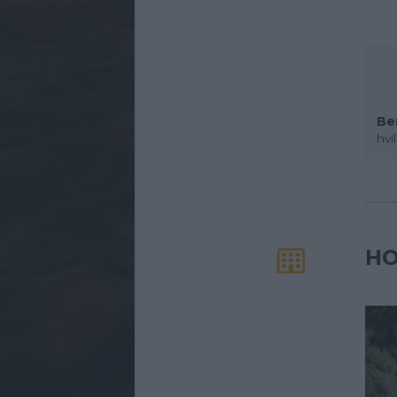
Be
hvi
HO