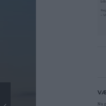
bil
Rej
– V
VÆ
Nu g