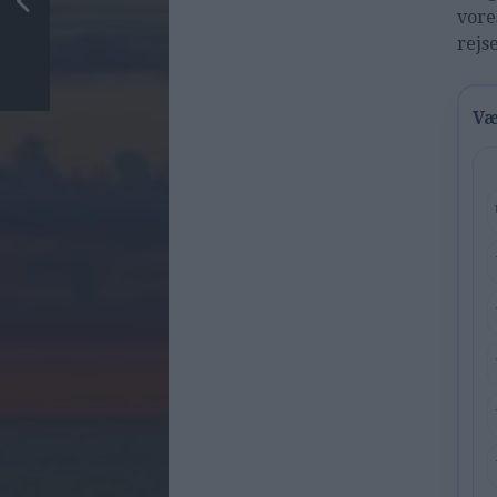
vore
rejs
Væ