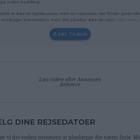
ligst inden bestilling.
s365 er ikke et rejsebureau, men en rejseside, der finder gode tilb
i modtager kommission, men det påvirker ikke din pris
!
Læs mere 
DEL TILBUD
Læs videre efter Annoncen
Annonce
LG DINE REJSEDATOER
ør vi det endnu nemmere at planlægge din næste ferie. M