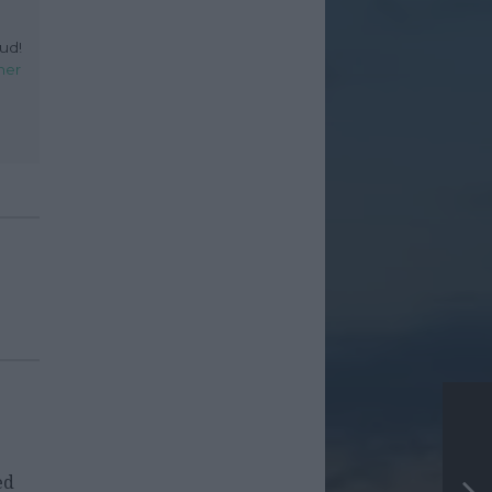
ud!
her
ed