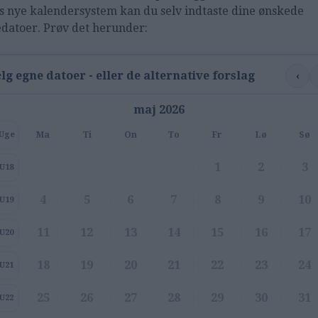
s nye kalendersystem kan du selv indtaste dine ønskede
edatoer. Prøv det herunder:
‹
lg egne datoer - eller de alternative forslag
maj 2026
Ma
Ti
On
To
Fr
Lø
Sø
Uge
1
2
3
U18
4
5
6
7
8
9
10
U19
11
12
13
14
15
16
17
U20
18
19
20
21
22
23
24
U21
25
26
27
28
29
30
31
U22