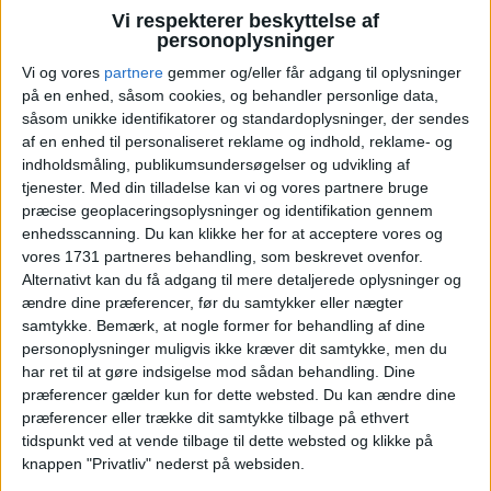
Vi respekterer beskyttelse af
personoplysninger
Ryd valg
Vis fly
Vis hotel
Vi og vores
partnere
gemmer og/eller får adgang til oplysninger
på en enhed, såsom cookies, og behandler personlige data,
såsom unikke identifikatorer og standardoplysninger, der sendes
af en enhed til personaliseret reklame og indhold, reklame- og
indholdsmåling, publikumsundersøgelser og udvikling af
tjenester.
Med din tilladelse kan vi og vores partnere bruge
præcise geoplaceringsoplysninger og identifikation gennem
PRISOVERSIGT
enhedsscanning. Du kan klikke her for at acceptere vores og
vores 1731 partneres behandling, som beskrevet ovenfor.
Alternativt kan du få adgang til mere detaljerede oplysninger og
ændre dine præferencer, før du samtykker eller nægter
BILLUND: 22. – 29. AUG 26 (13 NÆTTER)
samtykke.
Bemærk, at nogle former for behandling af dine
personoplysninger muligvis ikke kræver dit samtykke, men du
HOTEL
1.285,-
har ret til at gøre indsigelse mod sådan behandling. Dine
præferencer gælder kun for dette websted. Du kan ændre dine
præferencer eller trække dit samtykke tilbage på ethvert
FLY
1.298,-
tidspunkt ved at vende tilbage til dette websted og klikke på
knappen "Privatliv" nederst på websiden.
Pris pr. person ved
I ALT
2.583,-