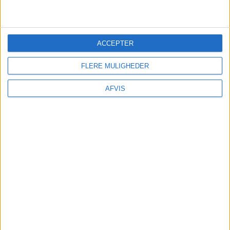
ACCEPTER
FLERE MULIGHEDER
AFVIS
TURE OG OPLEVELSER
Der findes mange ture og oplevelser på Samos. Se
listen igennem og bestil nemt på Getyourguide
her: