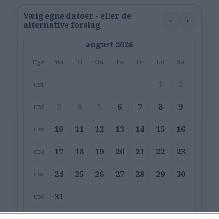
Vælg egne datoer - eller de
‹
›
alternative forslag
august 2026
Ma
Ti
On
To
Fr
Lø
Sø
Uge
1
2
U31
3
4
5
6
7
8
9
U32
10
11
12
13
14
15
16
U33
17
18
19
20
21
22
23
U34
24
25
26
27
28
29
30
U35
31
U36
Vælg:
København
Billund