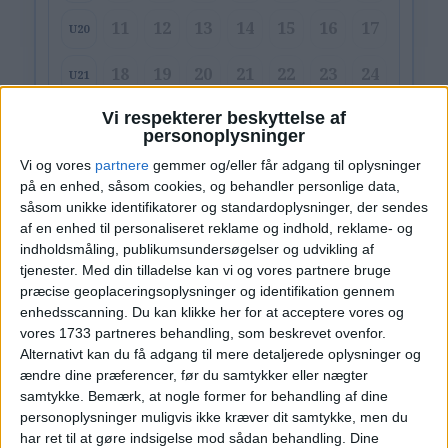
11
12
13
14
15
16
17
U20
18
19
20
21
22
23
24
U21
Vi respekterer beskyttelse af
25
26
27
28
29
30
31
U22
personoplysninger
Vi og vores
partnere
gemmer og/eller får adgang til oplysninger
Vælg:
København
på en enhed, såsom cookies, og behandler personlige data,
såsom unikke identifikatorer og standardoplysninger, der sendes
Ryd valg
Vis fly
Vis hotel
af en enhed til personaliseret reklame og indhold, reklame- og
indholdsmåling, publikumsundersøgelser og udvikling af
tjenester.
Med din tilladelse kan vi og vores partnere bruge
præcise geoplaceringsoplysninger og identifikation gennem
enhedsscanning. Du kan klikke her for at acceptere vores og
vores 1733 partneres behandling, som beskrevet ovenfor.
Alternativt kan du få adgang til mere detaljerede oplysninger og
PRISOVERSIGT
ændre dine præferencer, før du samtykker eller nægter
samtykke.
Bemærk, at nogle former for behandling af dine
personoplysninger muligvis ikke kræver dit samtykke, men du
har ret til at gøre indsigelse mod sådan behandling. Dine
KØBENHAVN: 16. – 19. MAJ 26 (3 NÆTTER)