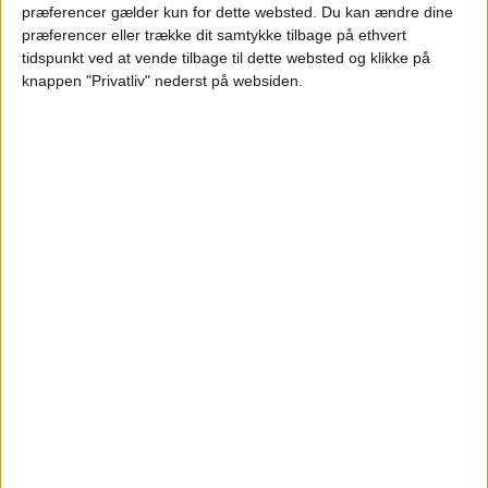
præferencer gælder kun for dette websted. Du kan ændre dine
præferencer eller trække dit samtykke tilbage på ethvert
HOTEL
840,-
tidspunkt ved at vende tilbage til dette websted og klikke på
knappen "Privatliv" nederst på websiden.
FLY
322,-
Pris pr. person ved
I ALT
1.162,-
2 personer
Bemærk:
Den samlede pris for overnatningen er
1.679,- for 2 personer i et dobbeltværelse, hvilket
svarer til 840,- per person.
HOTEL