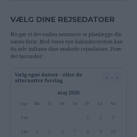
VÆLG DINE REJSEDATOER
Nu gør vi det endnu nemmere at planlægge din
næste ferie. Med vores nye kalendersystem kan
du selv indtaste dine ønskede rejsedatoer. Prøv
det herunder:
Vælg egne datoer - eller de
‹
›
alternative forslag
maj 2026
Ma
Ti
On
To
Fr
Lø
Sø
Uge
1
2
3
U18
4
5
6
7
8
9
10
U19