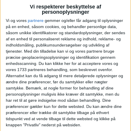
Vi respekterer beskyttelse af
10
11
12
13
14
15
16
U46
personoplysninger
Vi og vores
partnere
gemmer og/eller får adgang til oplysninger
17
18
19
20
21
22
23
U47
på en enhed, såsom cookies, og behandler personlige data,
såsom unikke identifikatorer og standardoplysninger, der sendes
24
25
26
27
28
29
30
U48
af en enhed til personaliseret reklame og indhold, reklame- og
indholdsmåling, publikumsundersøgelser og udvikling af
Vælg:
København
tjenester.
Med din tilladelse kan vi og vores partnere bruge
præcise geoplaceringsoplysninger og identifikation gennem
Ryd valg
Vis fly
Vis hotel
enhedsscanning. Du kan klikke her for at acceptere vores og
vores 1733 partneres behandling, som beskrevet ovenfor.
Alternativt kan du få adgang til mere detaljerede oplysninger og
ændre dine præferencer, før du samtykker eller nægter
samtykke.
Bemærk, at nogle former for behandling af dine
personoplysninger muligvis ikke kræver dit samtykke, men du
har ret til at gøre indsigelse mod sådan behandling. Dine
præferencer gælder kun for dette websted. Du kan ændre dine
PRISOVERSIGT
præferencer eller trække dit samtykke tilbage på ethvert
tidspunkt ved at vende tilbage til dette websted og klikke på
knappen "Privatliv" nederst på websiden.
KØBENHAVN: 8. – 12. NOV 2025 (4 NÆTTER)