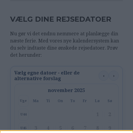
VÆLG DINE REJSEDATOER
Nu gør vi det endnu nemmere at planlægge din
næste ferie. Med vores nye kalendersystem kan
du selv indtaste dine ønskede rejsedatoer. Prøv
det herunder:
Vælg egne datoer - eller de
‹
›
alternative forslag
november 2025
Ma
Ti
On
To
Fr
Lø
Sø
Uge
1
2
U44
3
4
5
6
7
8
9
U45