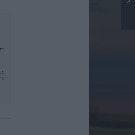
dre
ud!
her