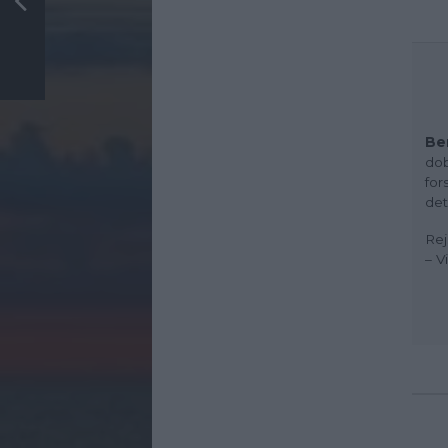
Be
dob
for
det
Rej
– V