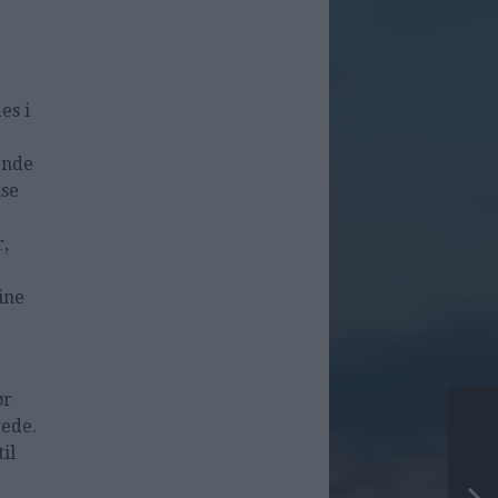
es i
ende
use
r,
ine
ør
rede.
il