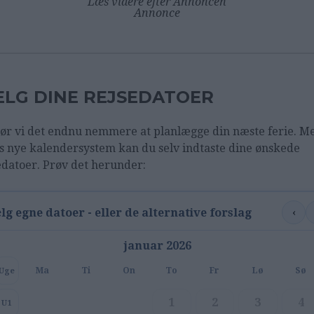
Læs videre efter Annoncen
Annonce
LG DINE REJSEDATOER
ør vi det endnu nemmere at planlægge din næste ferie. M
s nye kalendersystem kan du selv indtaste dine ønskede
edatoer. Prøv det herunder:
‹
lg egne datoer - eller de alternative forslag
januar 2026
Ma
Ti
On
To
Fr
Lø
Sø
Uge
1
2
3
4
U1