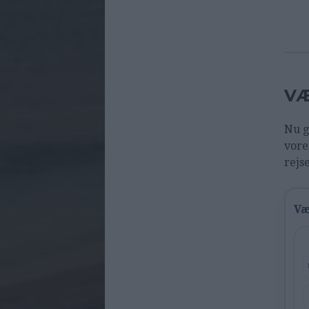
VÆ
Nu g
vore
rejs
Væ