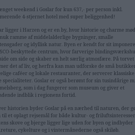
ænget weekend i Goslar for kun 637,- per person inkl.
merende 4-stjernet hotel med super beliggenhed!
ar ligger i Harzen og er en by, hvor historie og charme mød
muk ramme af middelalderlige bygninger, smalle
tensgader og idyllisk natur. Byen er kendt for sit imponer
CO-beskyttede centrum, hvor farverige bindingsværksh
 side om side og skaber en helt særlig atmosfære. På torvet
er det af liv, og herfra kan man udforske de små butikke
elige caféer og lokale restauranter, der serverer klassiske
e specialiteter. Goslar er også berømt for sin tusindårige m
elsberg, som i dag fungerer som museum og giver et
dende indblik i regionens fortid.
er historien byder Goslar på en nærhed til naturen, der g
 til et oplagt rejsemål for både kultur- og friluftsinteresse
ens skove og bjerge ligger lige uden for byen og indbyder t
reture, cykelture og i vintermånederne også skiløb.