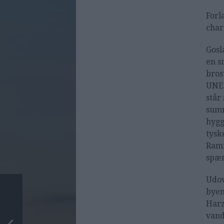
Forl
char
Gosl
en s
bros
UNES
står
summ
hygg
tysk
Ramm
spæn
Udov
byen
Harz
vand