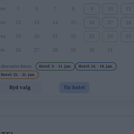
5
6
7
8
9
10
11
U2
12
13
14
15
16
17
18
U3
19
20
21
22
23
24
25
U4
26
27
28
29
30
31
U5
Alternative datoer:
Hotel: 9. - 11. jan.
Hotel: 16. - 18. jan.
Hotel: 23. - 25. jan.
Ryd valg
Vis hotel