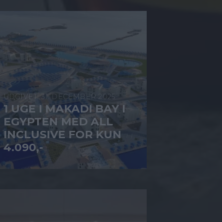
31. DECEMBER 2025
1 UGE I MAKADI BAY I
EGYPTEN MED ALL
INCLUSIVE FOR KUN
4.090,-