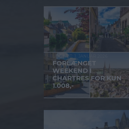
1. JANUAR 2026
FORLÆNGET
WEEKEND I
CHARTRES FOR KUN
1.008,-