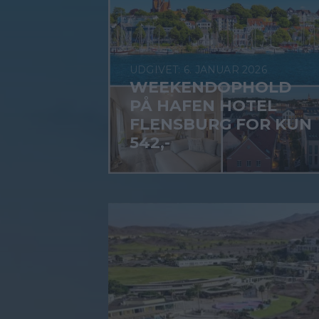
6. JANUAR 2026
WEEKENDOPHOLD
PÅ HAFEN HOTEL
FLENSBURG FOR KUN
542,-