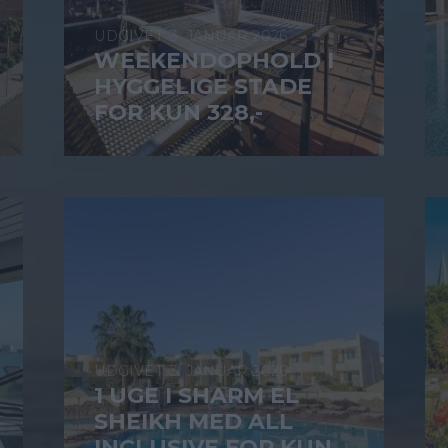
3. JANUAR 2026
WEEKENDOPHOLD I
HYGGELIGE STADE
FOR KUN 328,-
3. JANUAR 2026
1 UGE I SHARM EL
SHEIKH MED ALL
INCLUSIVE FOR KUN