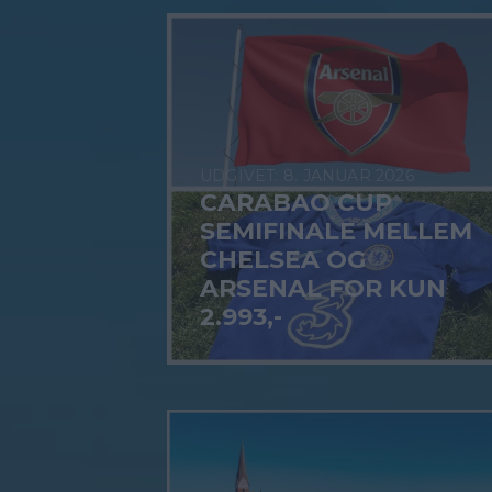
8. JANUAR 2026
CARABAO CUP
SEMIFINALE MELLEM
CHELSEA OG
ARSENAL FOR KUN
2.993,-