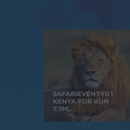
6. JULI 2026
SAFARIEVENTYR I
KENYA FOR KUN
7.195,-