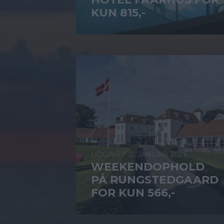
KUN 815,-
2. JANUAR 2026
WEEKENDOPHOLD
PÅ RUNGSTEDGAARD
FOR KUN 566,-