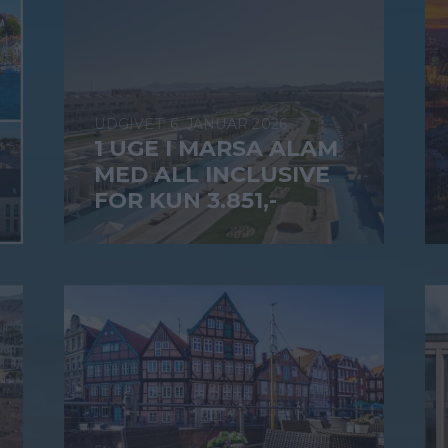
6. JANUAR 2026
1 UGE I MARSA ALAM
MED ALL INCLUSIVE
FOR KUN 3.851,-