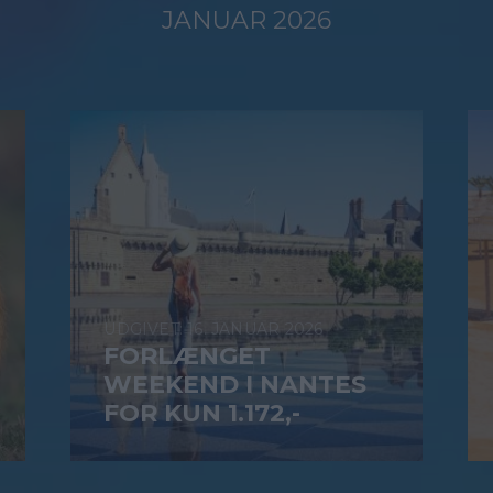
JANUAR 2026
16. JANUAR 2026
FORLÆNGET
WEEKEND I NANTES
FOR KUN 1.172,-