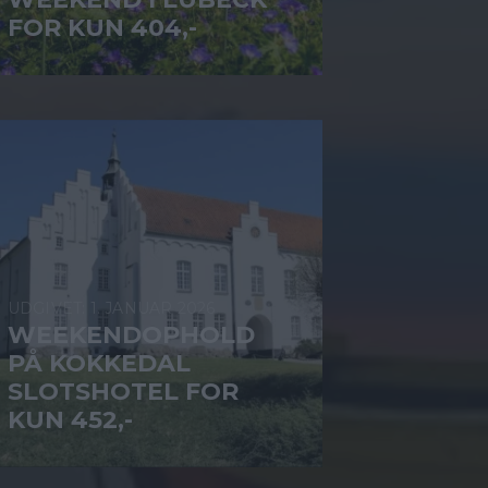
FOR KUN 404,-
1. JANUAR 2026
WEEKENDOPHOLD
PÅ KOKKEDAL
SLOTSHOTEL FOR
KUN 452,-