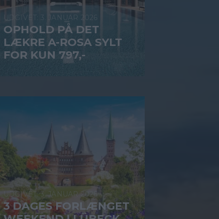
3. JANUAR 2026
OPHOLD PÅ DET
LÆKRE A-ROSA SYLT
FOR KUN 797,-
3. JANUAR 2026
3 DAGES FORLÆNGET
WEEKEND I LÜBECK