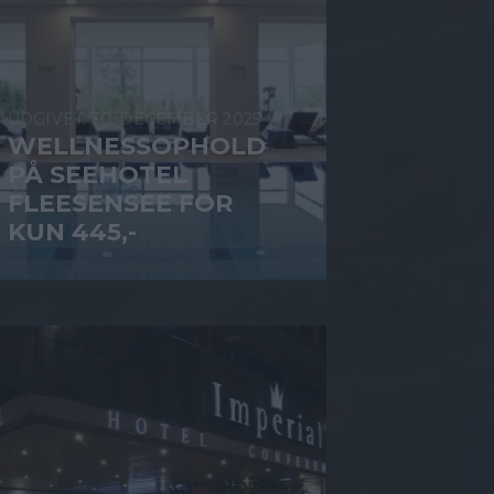
30. DECEMBER 2025
WELLNESSOPHOLD
PÅ SEEHOTEL
FLEESENSEE FOR
KUN 445,-