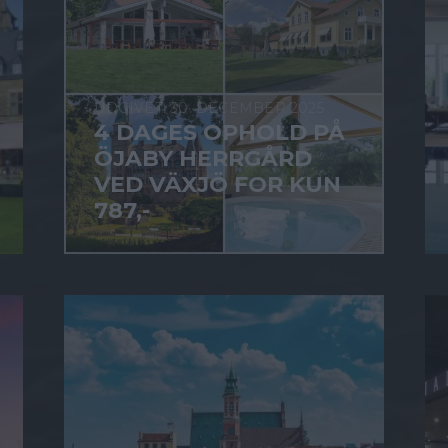
30. DECEMBER 2025
4 DAGES OPHOLD PÅ
ÖJABY HERRGÅRD
VED VÄXJÖ FOR KUN
787,-