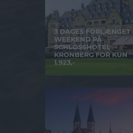
30. DECEMBER 2025
3 DAGES FORLÆNGET
WEEKEND PÅ
SCHLOSSHOTEL
KRONBERG FOR KUN
1.923,-