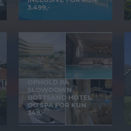
3.499,-
1. JANUAR 2026
OPHOLD PÅ
SLOWDOWN
BOTTSAND HOTEL
OG SPA FOR KUN
349,-