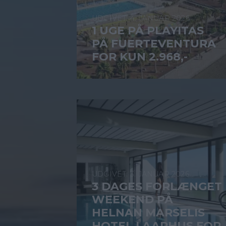
4. JANUAR 2026
1 UGE PÅ PLAYITAS
PÅ FUERTEVENTURA
FOR KUN 2.968,-
3. JANUAR 2026
3 DAGES FORLÆNGET
WEEKEND PÅ
HELNAN MARSELIS
HOTEL I AARHUS FOR