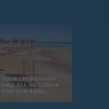
13. JANUAR 2026
1 UGE I HURGHADA
MED ALL INCLUSIVE
FOR KUN 3.695,-