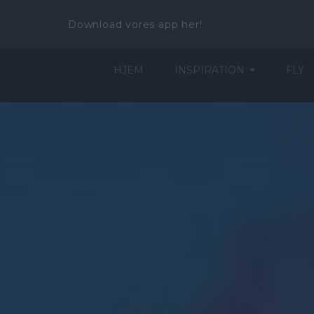
Download vores app her!
HJEM
INSPIRATION
FLY