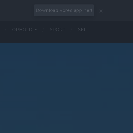
Download vores app her!
OPHOLD
SPORT
SKI