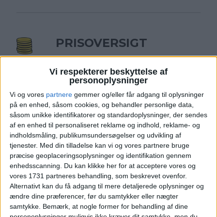
PRISOVERSIGT
Vi respekterer beskyttelse af
KØBENHAVN: 6. – 9. NOV 25 (3 NÆTTER)
personoplysninger
Vi og vores
partnere
gemmer og/eller får adgang til oplysninger
HOTEL
1.034,-
på en enhed, såsom cookies, og behandler personlige data,
såsom unikke identifikatorer og standardoplysninger, der sendes
af en enhed til personaliseret reklame og indhold, reklame- og
FLY
1.385,-
indholdsmåling, publikumsundersøgelser og udvikling af
tjenester.
Med din tilladelse kan vi og vores partnere bruge
Pris pr. person ved
I ALT
2.419,-
præcise geoplaceringsoplysninger og identifikation gennem
2 personer
enhedsscanning. Du kan klikke her for at acceptere vores og
vores 1731 partneres behandling, som beskrevet ovenfor.
Bemærk:
Den samlede pris for overnatningen er
Alternativt kan du få adgang til mere detaljerede oplysninger og
2.068,- for 2 personer i et dobbeltværelse, hvilket er
1.034,- per person.
ændre dine præferencer, før du samtykker eller nægter
samtykke.
Bemærk, at nogle former for behandling af dine
personoplysninger muligvis ikke kræver dit samtykke, men du