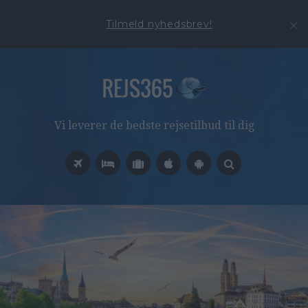
Tilmeld nyhedsbrev!
Vi leverer de bedste rejsetilbud til dig