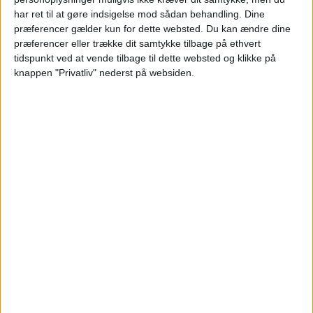
har ret til at gøre indsigelse mod sådan behandling. Dine
præferencer gælder kun for dette websted. Du kan ændre dine
præferencer eller trække dit samtykke tilbage på ethvert
HOTEL
tidspunkt ved at vende tilbage til dette websted og klikke på
knappen "Privatliv" nederst på websiden.
MEININGER Hotel Zürich Greencity er et
moderne og miljøvenligt hotel beliggende i det
bæredygtige Greencity-distrikt i Zürich, lige ved
Sihl-floden og kun få minutters togtur fra
centrum via Manegg S-Bahn station.
Faciliteterne omfatter gratis Wi-Fi, fælles
køkken, lounge, bar, spilleområde og døgnåben
reception, der skaber et socialt og afslappet
miljø. Beliggenheden kombinerer fredelige