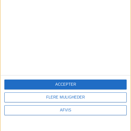
indhente det billigste tilbud her:
Findforsikring.dk
TRANSPORT
Lej f.eks. en bil i Zürich.
ACCEPTER
SE MERE HER:
FLERE MULIGHEDER
AFVIS