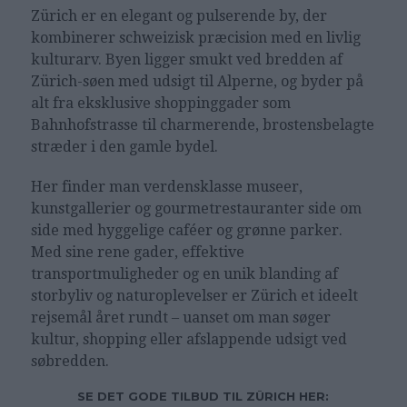
Zürich er en elegant og pulserende by, der
kombinerer schweizisk præcision med en livlig
kulturarv. Byen ligger smukt ved bredden af
Zürich-søen med udsigt til Alperne, og byder på
alt fra eksklusive shoppinggader som
Bahnhofstrasse til charmerende, brostensbelagte
stræder i den gamle bydel.
Her finder man verdensklasse museer,
kunstgallerier og gourmetrestauranter side om
side med hyggelige caféer og grønne parker.
Med sine rene gader, effektive
transportmuligheder og en unik blanding af
storbyliv og naturoplevelser er Zürich et ideelt
rejsemål året rundt – uanset om man søger
kultur, shopping eller afslappende udsigt ved
søbredden.
SE DET GODE TILBUD TIL ZÜRICH HER: