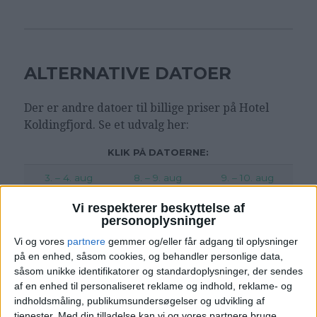
ALTERNATIVE DATOER
Der er andre datoer til billige priser på Hotel
Koldingfjord
. Se et udvalg her:
KLIK PÅ DATOERNE:
3. – 4. aug
8. – 9. aug
9. – 10. aug
Vi respekterer beskyttelse af
personoplysninger
Vi og vores
partnere
gemmer og/eller får adgang til oplysninger
på en enhed, såsom cookies, og behandler personlige data,
Læs videre efter Annoncen
såsom unikke identifikatorer og standardoplysninger, der sendes
Annonce
af en enhed til personaliseret reklame og indhold, reklame- og
indholdsmåling, publikumsundersøgelser og udvikling af
tjenester.
Med din tilladelse kan vi og vores partnere bruge