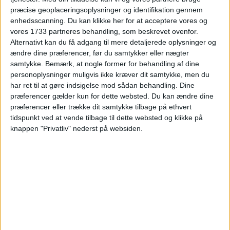
præcise geoplaceringsoplysninger og identifikation gennem
enhedsscanning. Du kan klikke her for at acceptere vores og
OPHOLDSGUIDE
vores 1733 partneres behandling, som beskrevet ovenfor.
Alternativt kan du få adgang til mere detaljerede oplysninger og
ændre dine præferencer, før du samtykker eller nægter
Har du set vores store opholdsguide? Her har vi
samtykke.
Bemærk, at nogle former for behandling af dine
håndplukket de bedste hoteller i Danmark,
personoplysninger muligvis ikke kræver dit samtykke, men du
Sydsverige og Nordtyskland:
Se her
har ret til at gøre indsigelse mod sådan behandling. Dine
præferencer gælder kun for dette websted. Du kan ændre dine
præferencer eller trække dit samtykke tilbage på ethvert
tidspunkt ved at vende tilbage til dette websted og klikke på
knappen "Privatliv" nederst på websiden.
HOTEL