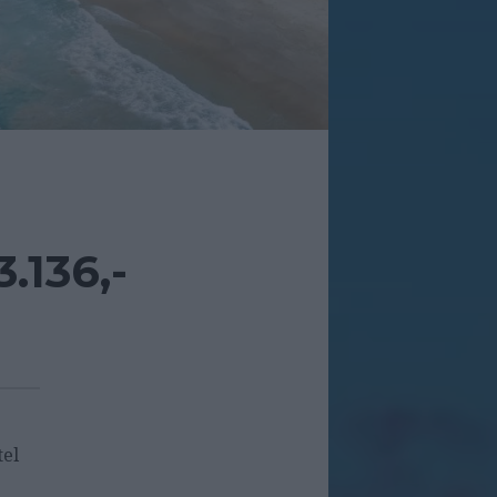
.136,-
tel