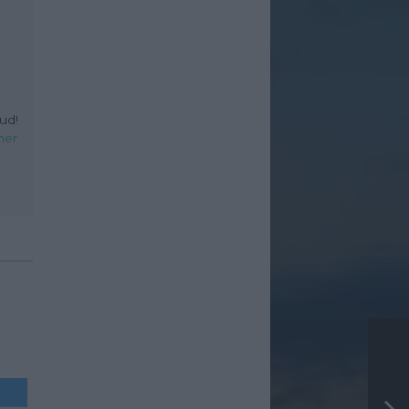
ud!
her