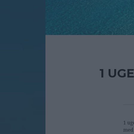
1 UGE
1 ug
med 