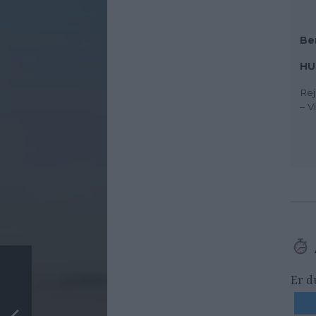
Be
HU
Rej
– V
Er d