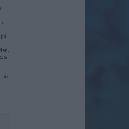
d
 ø,
 på
den,
ørte
år du
.