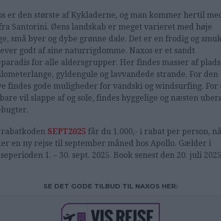
s er den største af Kykladerne, og man kommer hertil me
fra Santorini. Øens landskab er meget varieret med høje
ge, små byer og dybe grønne dale. Det er en frodig og smuk
lever godt af sine naturrigdomme. Naxos er et sandt
paradis for alle aldersgrupper. Her findes masser af plads
ilometerlange, gyldengule og lavvandede strande. For den
ve findes gode muligheder for vandski og windsurfing. For 
bare vil slappe af og sole, findes hyggelige og næsten uber
bugter.
 rabatkoden
SEPT2025
får du 1.000,- i rabat per person, n
er en ny rejse til september måned hos Apollo. Gælder i
jseperioden 1. – 30. sept. 2025. Book senest den 20. juli 2025
SE DET GODE TILBUD TIL NAXOS HER: