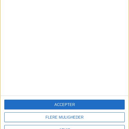
FORSIKRING
Undersøg
om din egen rejseforsikring dækker
afbestilling
før
du tilkøber
afbestillingsforsikring. – Du kan være dækket i
forvejen! – Har du ikke rejseforsikring kan du
indhente det billigste tilbud
her
ACCEPTER
FLERE MULIGHEDER