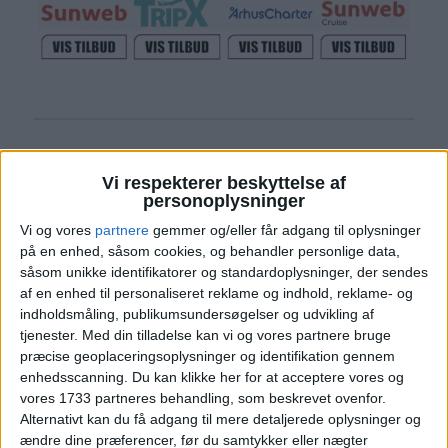
Læs videre efter Annoncen
Vi respekterer beskyttelse af
Annonce
personoplysninger
Vi og vores
partnere
gemmer og/eller får adgang til oplysninger
på en enhed, såsom cookies, og behandler personlige data,
såsom unikke identifikatorer og standardoplysninger, der sendes
af en enhed til personaliseret reklame og indhold, reklame- og
PRISOVERSIGT
indholdsmåling, publikumsundersøgelser og udvikling af
tjenester.
Med din tilladelse kan vi og vores partnere bruge
præcise geoplaceringsoplysninger og identifikation gennem
enhedsscanning. Du kan klikke her for at acceptere vores og
vores 1733 partneres behandling, som beskrevet ovenfor.
KØBENHAVN: 20. – 27. JUN 2025 (7 NÆTTER)
Alternativt kan du få adgang til mere detaljerede oplysninger og
ændre dine præferencer, før du samtykker eller nægter