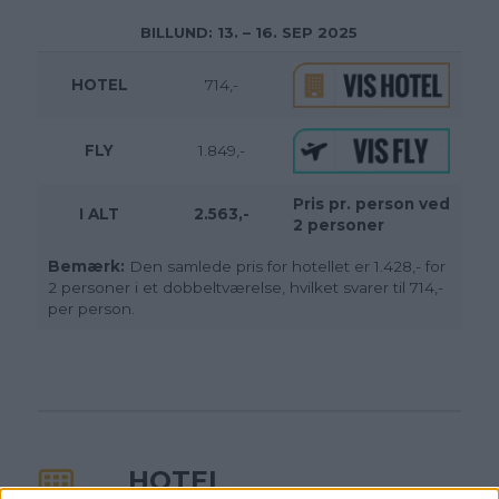
BILLUND: 13
. – 16. SEP 2025
HOTEL
714,-
FLY
1.849,-
Pris pr. person ved
I ALT
2.563,-
2 personer
Bemærk:
Den samlede pris for hotellet er 1.428,- for
2 personer i et dobbeltværelse, hvilket svarer til 714,-
per person.
HOTEL