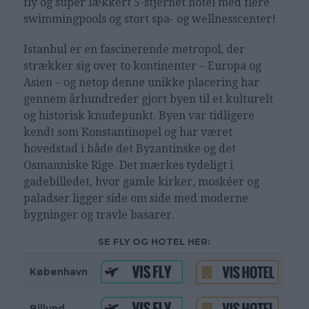
fly og super lækkert 5-stjernet hotel med flere
swimmingpools og stort spa- og wellnesscenter!
Istanbul er en fascinerende metropol, der
strækker sig over to kontinenter – Europa og
Asien – og netop denne unikke placering har
gennem århundreder gjort byen til et kulturelt
og historisk knudepunkt. Byen var tidligere
kendt som Konstantinopel og har været
hovedstad i både det Byzantinske og det
Osmanniske Rige. Det mærkes tydeligt i
gadebilledet, hvor gamle kirker, moskéer og
paladser ligger side om side med moderne
bygninger og travle basarer.
SE FLY OG HOTEL HER:
København
Billund