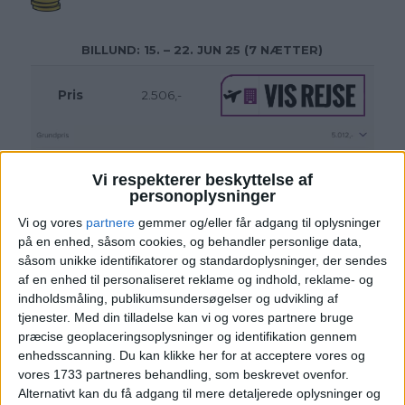
BILLUND
: 15. – 22. JUN 25 (7 NÆTTER)
Pris
2.506,-
Vi respekterer beskyttelse af
personoplysninger
Vi og vores
partnere
gemmer og/eller får adgang til oplysninger
på en enhed, såsom cookies, og behandler personlige data,
såsom unikke identifikatorer og standardoplysninger, der sendes
af en enhed til personaliseret reklame og indhold, reklame- og
indholdsmåling, publikumsundersøgelser og udvikling af
KØBENHAVN:
19. – 26. JUN 25 (7 NÆTTER)
tjenester.
Med din tilladelse kan vi og vores partnere bruge
præcise geoplaceringsoplysninger og identifikation gennem
Pris
2.977,-
enhedsscanning. Du kan klikke her for at acceptere vores og
vores 1733 partneres behandling, som beskrevet ovenfor.
Alternativt kan du få adgang til mere detaljerede oplysninger og