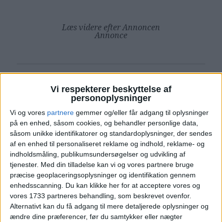
Læs videre efter Annoncen
Annonce
Vi respekterer beskyttelse af
PRISOVERSIGT
personoplysninger
Vi og vores
partnere
gemmer og/eller får adgang til oplysninger
på en enhed, såsom cookies, og behandler personlige data,
såsom unikke identifikatorer og standardoplysninger, der sendes
KØBENHAVN: 4. – 25. JUN 2025 (20 NÆTTER)
af en enhed til personaliseret reklame og indhold, reklame- og
indholdsmåling, publikumsundersøgelser og udvikling af
HOTEL
2.467,-
tjenester.
Med din tilladelse kan vi og vores partnere bruge
præcise geoplaceringsoplysninger og identifikation gennem
enhedsscanning. Du kan klikke her for at acceptere vores og
FLY
3.886,-
vores 1733 partneres behandling, som beskrevet ovenfor.
Alternativt kan du få adgang til mere detaljerede oplysninger og
Pris pr. person ved
ændre dine præferencer, før du samtykker eller nægter
I ALT
6.353,-