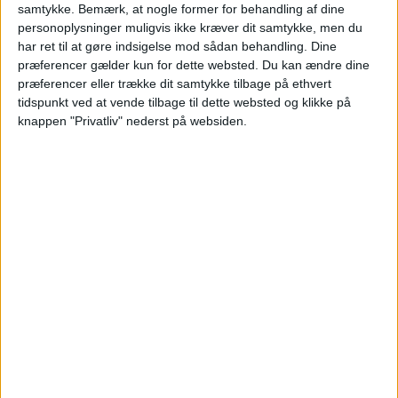
2 personer
samtykke.
Bemærk, at nogle former for behandling af dine
personoplysninger muligvis ikke kræver dit samtykke, men du
Bemærk:
Den samlede pris for overnatningen er
har ret til at gøre indsigelse mod sådan behandling. Dine
4.933,- for 2 personer i et dobbeltværelse, hvilket
præferencer gælder kun for dette websted. Du kan ændre dine
svarer til 2.467,- per person.
præferencer eller trække dit samtykke tilbage på ethvert
tidspunkt ved at vende tilbage til dette websted og klikke på
knappen "Privatliv" nederst på websiden.
AALBORG: 4. – 25. JUN 2025 (20 NÆTTER)
HOTEL
2.467,-
FLY
6.689,-
Pris pr. person ved
I ALT
9.156,-
2 personer
Bemærk:
Den samlede pris for overnatningen er
4.933,- for 2 personer i et dobbeltværelse, hvilket
svarer til 2.467,- per person.