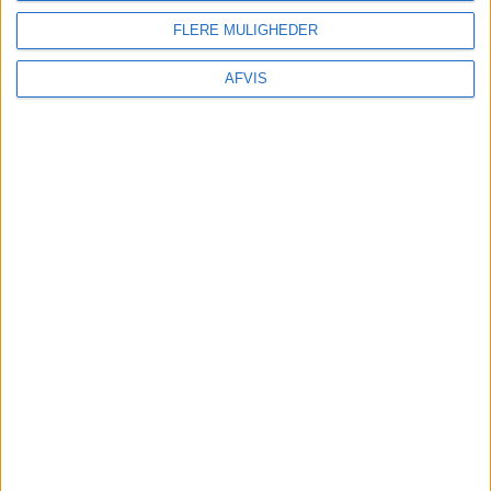
FLERE MULIGHEDER
AFVIS
TURE OG OPLEVELSER
Der findes mange ture og oplevelser i omkring
Mui Ne. Se listen igennem og bestil nemt på
Getyourguide her:
FORSIKRING
Undersøg
om din egen rejseforsikring dækker
afbestilling
før
du tilkøber
afbestillingsforsikring. – Du kan være dækket i