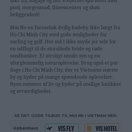
inkl. fly, bagage og flot 4-stjernet spa-hotel med
pool, morgenmad, fitnesscenter og skøn
beliggenhed!
Mui Ne en fantastisk dejlig badeby ikke langt fra
Ho Chi Minh City med gode muligheder for
surfing og golf. Her må I ikke snyde jer selv for
en udflugt til de storslåede hvide og røde
sandbanker. Et utroligt smukt syn og en
uforglemmelig naturoplevelse. Brug også et par
dage i Ho Chi Minh City, der er Vietnams største
by og byder på mange spændende oplevelser.
Byen summer af liv og byder på utallige butikker
og seværdigheder.
SE DET GODE TILBUD TIL MUI NE I VIETNAM HER:
København