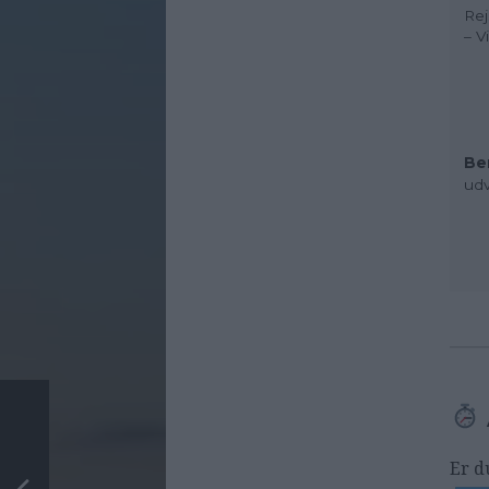
Rej
– V
Be
udv
Er d