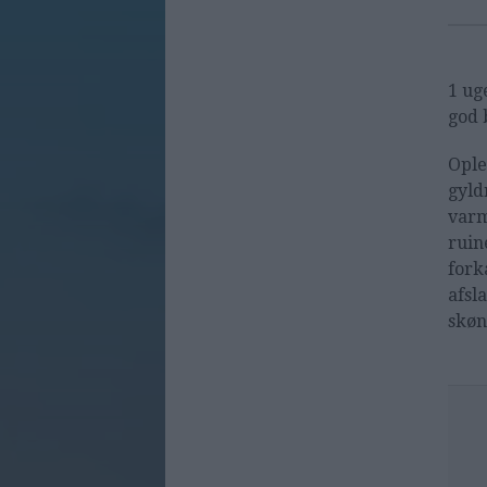
1 ug
god 
Ople
gyld
varm
ruin
fork
afsl
skøn