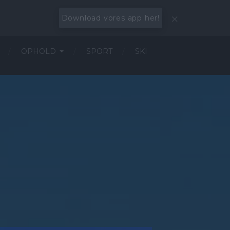
Download vores app her!
OPHOLD
SPORT
SKI