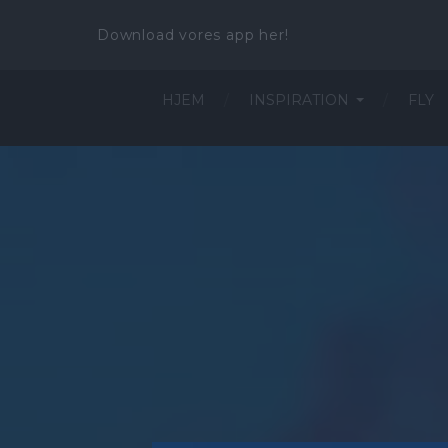
Download vores app her!
HJEM
INSPIRATION
FLY