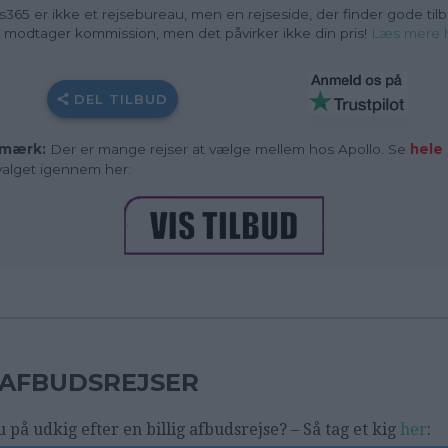
s365 er ikke et rejsebureau, men en rejseside, der finder gode tilb
i modtager kommission, men det påvirker ikke din pris!
Læs mere 
DEL TILBUD
mærk:
Der er mange rejser at vælge mellem hos Apollo. Se
hele
alget igennem her:
AFBUDSREJSER
u på udkig efter en billig afbudsrejse? – Så tag et kig
her
: