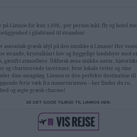
e på Limnos for kun 1.698,- per person inkl. fly og hotel m
beliggenhed i gåafstand til stranden!
v autentisk græsk idyl på den smukke ø Limnos! Her vent
ne strande, krystalklart hav og hyggelige landsbyer med e
, gæstfri atmosfære. Udforsk øens unikke natur, historisk
er og charmerende tavernaer, hvor lokale retter og vine
æler dine smagsløg. Limnos er den perfekte destination til
appende ferie væk fra masseturismen – her finder du ro,
hed og ægte græsk charme!
SE DET GODE TILBUD TIL LIMNOS HER: