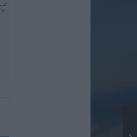
ud!
her