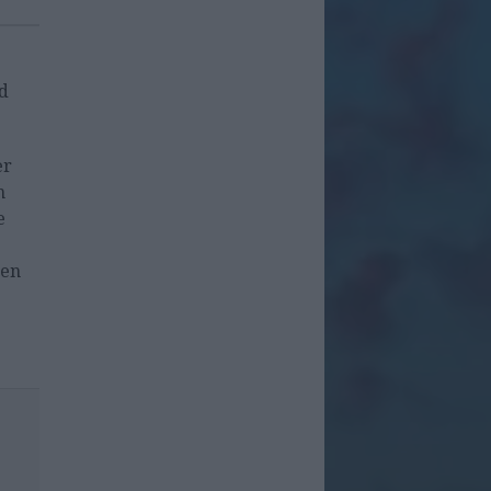
ed
er
n
e
 en