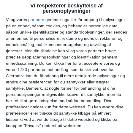
Vi respekterer beskyttelse af
personoplysninger
Vi og vores
partnere
gemmer og/eller får adgang til oplysninger
på en enhed, såsom cookies, og behandler personlige data,
såsom unikke identifikatorer og standardoplysninger, der sendes
af en enhed til personaliseret reklame og indhold, reklame- og
indholdsmåling, publikumsundersøgelser og udvikling af
tjenester.
Med din tilladelse kan vi og vores partnere bruge
præcise geoplaceringsoplysninger og identifikation gennem
enhedsscanning. Du kan klikke her for at acceptere vores og
vores 1733 partneres behandling, som beskrevet ovenfor.
Alternativt kan du få adgang til mere detaljerede oplysninger og
ændre dine præferencer, før du samtykker eller nægter
AALBORG: 23. – 30. JUN 2025 (7 NÆTTER)
samtykke.
Bemærk, at nogle former for behandling af dine
personoplysninger muligvis ikke kræver dit samtykke, men du
Pris
2.073,-
har ret til at gøre indsigelse mod sådan behandling. Dine
præferencer gælder kun for dette websted. Du kan ændre dine
præferencer eller trække dit samtykke tilbage på ethvert
tidspunkt ved at vende tilbage til dette websted og klikke på
knappen "Privatliv" nederst på websiden.