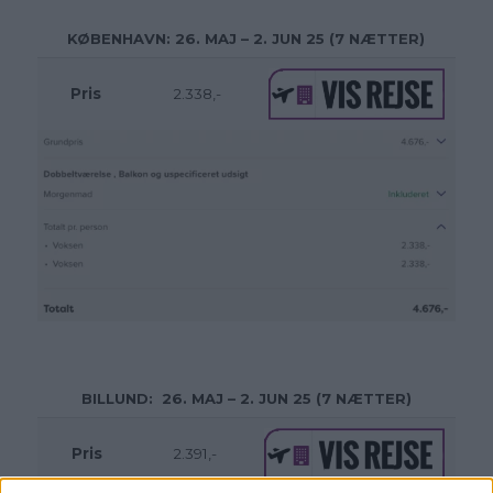
KØBENHAVN: 26. MAJ – 2. JUN 25 (7 NÆTTER)
Pris
2.338,-
BILLUND: 26. MAJ – 2. JUN 25 (7 NÆTTER)
Pris
2.391,-