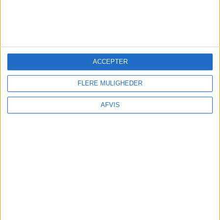
TRANSPORT
ACCEPTER
Cadiz ligger lidt over en times kørsel fra Sevilla.
FLERE MULIGHEDER
Det er derfor oplagt at leje en bil.
AFVIS
DET KAN BESTILLES HER: