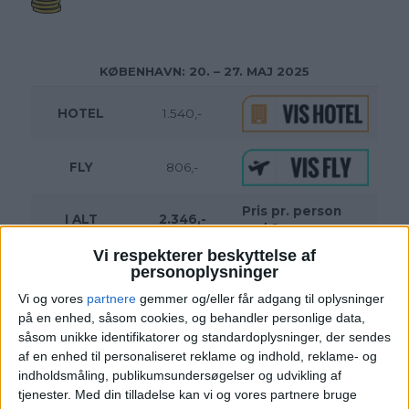
KØBENHAVN: 20. – 27. MAJ 2025
HOTEL
1.540,-
FLY
806,-
Pris pr. person
I ALT
2.346,-
ved 2 personer
Vi respekterer beskyttelse af
Bemærk:
Den samlede pris for hotellet er 3.080,-
personoplysninger
for 2 personer i et dobbeltværelse, hvilket svarer til
1.540,- per person.
Vi og vores
partnere
gemmer og/eller får adgang til oplysninger
på en enhed, såsom cookies, og behandler personlige data,
såsom unikke identifikatorer og standardoplysninger, der sendes
af en enhed til personaliseret reklame og indhold, reklame- og
indholdsmåling, publikumsundersøgelser og udvikling af
tjenester.
Med din tilladelse kan vi og vores partnere bruge