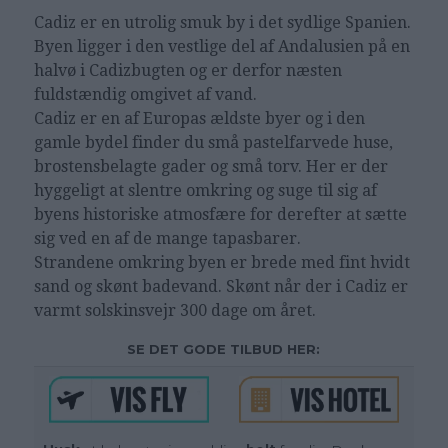
Cadiz er en utrolig smuk by i det sydlige Spanien.
Byen ligger i den vestlige del af Andalusien på en
halvø i Cadizbugten og er derfor næsten
fuldstændig omgivet af vand.
Cadiz er en af Europas ældste byer og i den
gamle bydel finder du små pastelfarvede huse,
brostensbelagte gader og små torv. Her er der
hyggeligt at slentre omkring og suge til sig af
byens historiske atmosfære for derefter at sætte
sig ved en af de mange tapasbarer.
Strandene omkring byen er brede med fint hvidt
sand og skønt badevand. Skønt når der i Cadiz er
varmt solskinsvejr 300 dage om året.
SE DET GODE TILBUD HER: