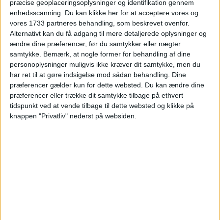
præcise geoplaceringsoplysninger og identifikation gennem
HOTEL
enhedsscanning. Du kan klikke her for at acceptere vores og
vores 1733 partneres behandling, som beskrevet ovenfor.
Alternativt kan du få adgang til mere detaljerede oplysninger og
ændre dine præferencer, før du samtykker eller nægter
samtykke.
Bemærk, at nogle former for behandling af dine
personoplysninger muligvis ikke kræver dit samtykke, men du
har ret til at gøre indsigelse mod sådan behandling. Dine
præferencer gælder kun for dette websted. Du kan ændre dine
præferencer eller trække dit samtykke tilbage på ethvert
tidspunkt ved at vende tilbage til dette websted og klikke på
Vi har taget udgangspunkt i Aparthotel Ilunion
knappen "Privatliv" nederst på websiden.
Sancti Petri, der er en afslappende og
familievenlig oase beliggende ved den smukke
strand i Chiclana de la Frontera på Costa de la
Luz i Andalusien. Hotellet byder på lyse og
rummelige lejligheder, der er perfekte for dem,
som ønsker fleksibilitet og komfort under ferien.
Lejlighederne er veludstyrede med
køkkenfaciliteter, opholdsområde og balkon
eller terrasse, så du nemt kan nyde både korte og