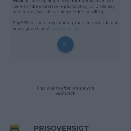
Husk
at lade søgningen blive
helt
færdig. Der kan
være mindre prisforskelle på mobil og pc. Undersøg
med fordel, hvor det er billigst inden bestilling.
Rejs365 er ikke et rejsebureau, men en rejseside der
finder gode tilbud!
Læs mere her
Læs videre efter Annoncen
Annonce
PRISOVERSIGT