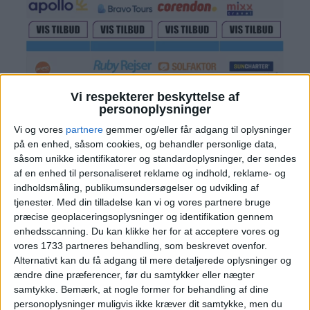
Vi respekterer beskyttelse af
personoplysninger
Vi og vores
partnere
gemmer og/eller får adgang til oplysninger
på en enhed, såsom cookies, og behandler personlige data,
såsom unikke identifikatorer og standardoplysninger, der sendes
af en enhed til personaliseret reklame og indhold, reklame- og
indholdsmåling, publikumsundersøgelser og udvikling af
tjenester.
Med din tilladelse kan vi og vores partnere bruge
præcise geoplaceringsoplysninger og identifikation gennem
enhedsscanning. Du kan klikke her for at acceptere vores og
PRISOVERSIGT
vores 1733 partneres behandling, som beskrevet ovenfor.
Alternativt kan du få adgang til mere detaljerede oplysninger og
KØBENHAVN: 17. – 24. MAJ 2025 (7 NÆTTER)
ændre dine præferencer, før du samtykker eller nægter
samtykke.
Bemærk, at nogle former for behandling af dine
personoplysninger muligvis ikke kræver dit samtykke, men du
HOTEL
988,-