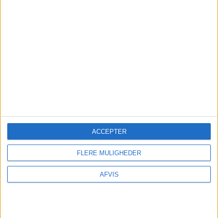
FORSIKRING
Undersøg
om din egen rejseforsikring dækker
ACCEPTER
afbestilling
før
du tilkøber
afbestillingsforsikring. – Du kan være dækket i
FLERE MULIGHEDER
forvejen! – Har du ikke rejseforsikring kan du
indhente det billigste tilbud her:
AFVIS
Findforsikring.dk