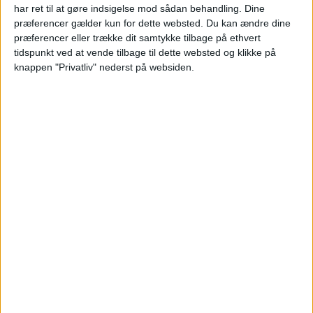
har ret til at gøre indsigelse mod sådan behandling. Dine
præferencer gælder kun for dette websted. Du kan ændre dine
præferencer eller trække dit samtykke tilbage på ethvert
FLY
1.287,-
tidspunkt ved at vende tilbage til dette websted og klikke på
knappen "Privatliv" nederst på websiden.
Pris pr. person ved
I ALT
2.275,-
2 personer
Bemærk:
Den samlede pris for hotellet er 1.975,- for
2 personer i et dobbeltværelse, hvilket svarer til 988,-
per person.
HOTEL