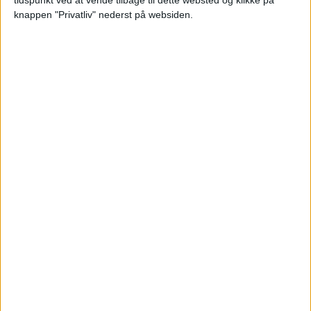
knappen "Privatliv" nederst på websiden.
KØBENHAVN: 21. – 24. MAJ 2025 (3 NÆTTER)
HOTEL
744,-
FLY
341,-
Pris pr. person ved
I ALT
1.085,-
2 personer
Bemærk:
Den samlede pris for hotellet er 1.488,- for
2 personer i et dobbeltværelse, hvilket svarer til 744,-
per person.