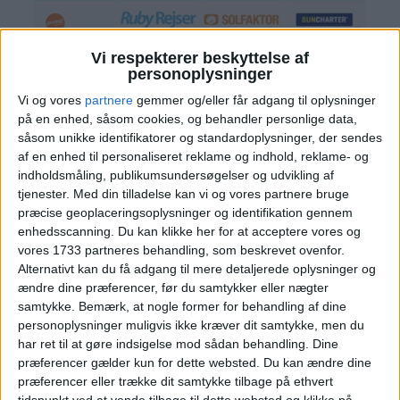
Vi respekterer beskyttelse af
personoplysninger
Vi og vores
partnere
gemmer og/eller får adgang til oplysninger
på en enhed, såsom cookies, og behandler personlige data,
såsom unikke identifikatorer og standardoplysninger, der sendes
af en enhed til personaliseret reklame og indhold, reklame- og
indholdsmåling, publikumsundersøgelser og udvikling af
tjenester.
Med din tilladelse kan vi og vores partnere bruge
præcise geoplaceringsoplysninger og identifikation gennem
enhedsscanning. Du kan klikke her for at acceptere vores og
vores 1733 partneres behandling, som beskrevet ovenfor.
Alternativt kan du få adgang til mere detaljerede oplysninger og
Læs videre efter Annoncen
Annonce
ændre dine præferencer, før du samtykker eller nægter
samtykke.
Bemærk, at nogle former for behandling af dine
personoplysninger muligvis ikke kræver dit samtykke, men du
har ret til at gøre indsigelse mod sådan behandling. Dine
præferencer gælder kun for dette websted. Du kan ændre dine
præferencer eller trække dit samtykke tilbage på ethvert
PRISOVERSIGT
tidspunkt ved at vende tilbage til dette websted og klikke på