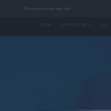
Download vores app her!
HJEM
INSPIRATION
FLY