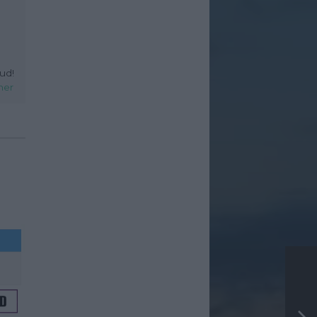
ud!
her