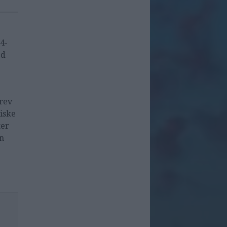
 4-
ed
rev
iske
ter
en