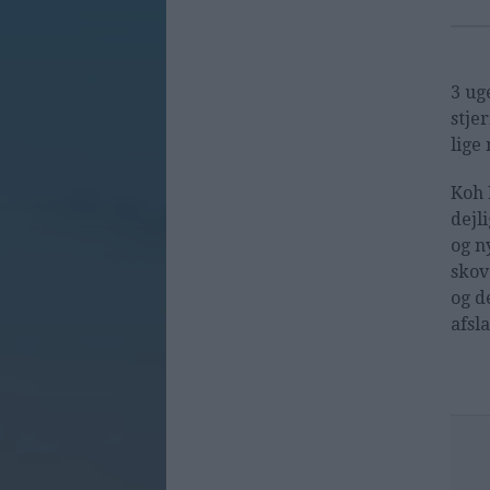
3 ug
stje
lige
Koh 
dejl
og n
skov
og d
afsl