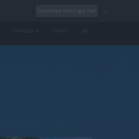
Download vores app her!
OPHOLD
SPORT
SKI