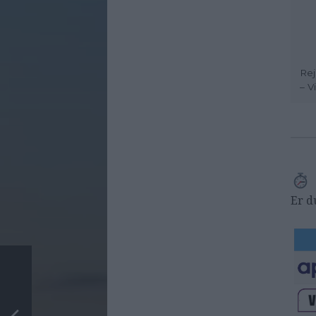
Rej
– V
Er d