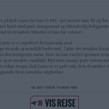
er på Koh Lanta for kun 11.843,- per person inkl. fly og flot
rnet hotel med pool, morgenmad og vidunderlig beliggenh
 ned til stranden! Hotellet er kun for voksne!
Lanta er et uspoleret ferieparadis med
ige strande og azurblåt badevand. Oplev det smukke koral
yd den betagende natur, hvor du kan vandre igennem trop
e og se smukke vandfald. Nyd øens mange gode restauran
et rolige tempo. Koh Lanta er et godt valg, hvis du ønsker 
appende ferie i smukke omgivelser.
SE DET GODE TILBUD HER: