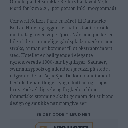
Ophold på det
smukke Kellers Park ved Vejle
Fjord for kun 526
,- per person inkl. morgenmad!
Comwell Kellers Park
er kåret til Danmarks
Bedste Hotel og ligger i et naturskønt område
med udsigt over Vejle Fjord. Når man parkerer
bilen i den rummelige gårdsplads mærker man
straks, at man er kommet til et ekstraordinært
sted. Hotellet er beliggende i elegante
nyrenoverede 1900-tals bygninger. Saunaer,
swimmingpools og udendørs jacuzzi på stedet
udgør en del af AquaSpa. Du kan blandt andet
bestille behandlinger, yoga, fodbad og tropisk
brus. Forkæl dig selv og få glæde af den
fantastiske stemning skabt gennem det stilrene
design og smukke naturomgivelser.
SE DET GODE TILBUD HER: