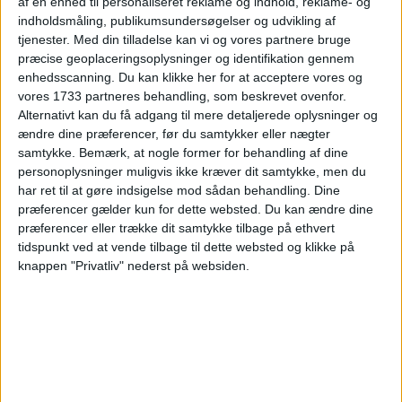
af en enhed til personaliseret reklame og indhold, reklame- og
Vi har taget udgangspunkt i den 2. – 3. marts,
indholdsmåling, publikumsundersøgelser og udvikling af
men der er andre datoer til gode priser på
tjenester.
Med din tilladelse kan vi og vores partnere bruge
Kellers Park. Se et udvalg her:
præcise geoplaceringsoplysninger og identifikation gennem
enhedsscanning. Du kan klikke her for at acceptere vores og
KLIK PÅ DATOERNE
vores 1733 partneres behandling, som beskrevet ovenfor.
Alternativt kan du få adgang til mere detaljerede oplysninger og
7. – 8.3
9. – 10.3
14. – 15.3
ændre dine præferencer, før du samtykker eller nægter
samtykke.
Bemærk, at nogle former for behandling af dine
personoplysninger muligvis ikke kræver dit samtykke, men du
har ret til at gøre indsigelse mod sådan behandling. Dine
præferencer gælder kun for dette websted. Du kan ændre dine
præferencer eller trække dit samtykke tilbage på ethvert
Læs videre efter Annoncen
tidspunkt ved at vende tilbage til dette websted og klikke på
Annonce
knappen "Privatliv" nederst på websiden.
HOTEL