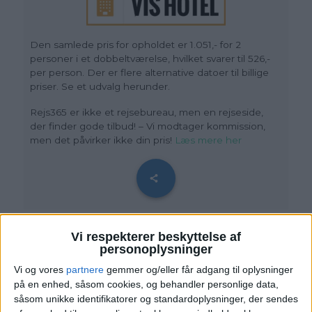
Den samlede pris for opholdet er 1.051,- for 2
personer i et dobbeltværelse, hvilket svarer til 526,-
per person. Der er flere alternative datoer til billige
priser. Se et udvalg herunder.
Rejs365 er ikke et rejsebureau, men en rejseside,
der finder gode tilbud! – Vi modtager kommission,
men det påvirker ikke din pris!
Læs mere her
Vi respekterer beskyttelse af
personoplysninger
Vi og vores
partnere
gemmer og/eller får adgang til oplysninger
ALTERNATIVE DATOER
på en enhed, såsom cookies, og behandler personlige data,
såsom unikke identifikatorer og standardoplysninger, der sendes