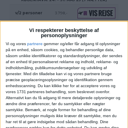
v/2 personer
3.798,-
Vi respekterer beskyttelse af
personoplysninger
Vi og vores
partnere
gemmer og/eller får adgang til oplysninger
på en enhed, såsom cookies, og behandler personlige data,
såsom unikke identifikatorer og standardoplysninger, der sendes
af en enhed til personaliseret reklame og indhold, reklame- og
indholdsmåling, publikumsundersøgelser og udvikling af
tjenester.
Med din tilladelse kan vi og vores partnere bruge
præcise geoplaceringsoplysninger og identifikation gennem
enhedsscanning. Du kan klikke her for at acceptere vores og
vores 1731 partneres behandling, som beskrevet ovenfor.
HOTEL
Alternativt kan du få adgang til mere detaljerede oplysninger og
ændre dine præferencer, før du samtykker eller nægter
samtykke.
Bemærk, at nogle former for behandling af dine
personoplysninger muligvis ikke kræver dit samtykke, men du
har ret til at gøre indsigelse mod sådan behandling. Dine
præferencer gælder kun for dette websted. Du kan ændre dine