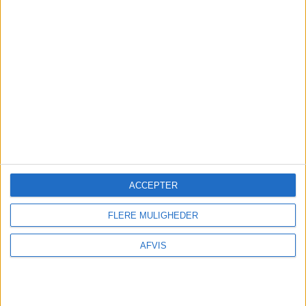
ACCEPTER
TURE OG OPLEVELSER
FLERE MULIGHEDER
Der findes mange spændende oplevelser på
AFVIS
Skopelos: De kan nemt bestilles på GetYourGuide
her: