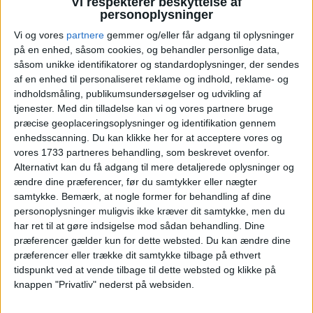
Vi respekterer beskyttelse af
priser på Munkebjerg Hotel. Se et udvalg i her:
personoplysninger
Vi og vores
partnere
gemmer og/eller får adgang til oplysninger
KLIK PÅ DATOERNE
på en enhed, såsom cookies, og behandler personlige data,
23. – 24.2
28.2 – 1.3
2. – 3.3
såsom unikke identifikatorer og standardoplysninger, der sendes
af en enhed til personaliseret reklame og indhold, reklame- og
indholdsmåling, publikumsundersøgelser og udvikling af
tjenester.
Med din tilladelse kan vi og vores partnere bruge
præcise geoplaceringsoplysninger og identifikation gennem
enhedsscanning. Du kan klikke her for at acceptere vores og
vores 1733 partneres behandling, som beskrevet ovenfor.
Læs videre efter Annoncen
Alternativt kan du få adgang til mere detaljerede oplysninger og
Annonce
ændre dine præferencer, før du samtykker eller nægter
samtykke.
Bemærk, at nogle former for behandling af dine
personoplysninger muligvis ikke kræver dit samtykke, men du
har ret til at gøre indsigelse mod sådan behandling. Dine
præferencer gælder kun for dette websted. Du kan ændre dine
præferencer eller trække dit samtykke tilbage på ethvert
HOTEL
tidspunkt ved at vende tilbage til dette websted og klikke på
knappen "Privatliv" nederst på websiden.