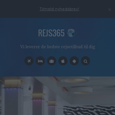
Tilmeld nyhedsbrev!
Vi leverer de bedste rejsetilbud til dig