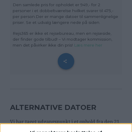
Den samlede pris for opholdet er 949,- for 2
personer i et dobbeltværelse hvilket svarer til 475,-
per person.Der er mange datoer til sammenlignelige
priser. Se et udvalg længere nede på siden.
Rejs365 er ikke et rejsebureau, men en rejseside,
der finder gode tilbud! – Vi modtager kommission,
men det påvirker ikke din pris!
Læs mere her
ALTERNATIVE DATOER
Vi har taget udgangspunkt i et ophold fra den 21.
– 22. februar, men der er andre datoer til billige