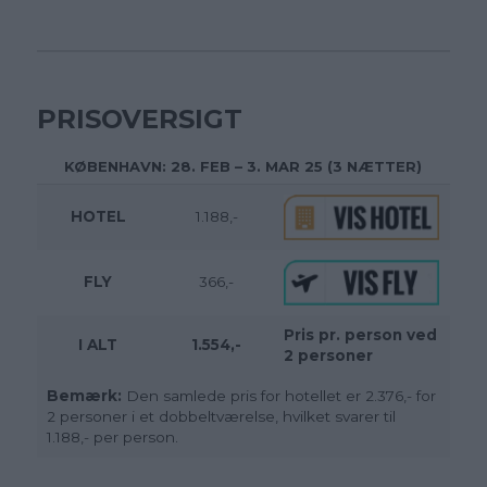
PRISOVERSIGT
KØBENHAVN: 28. FEB – 3. MAR 25 (3 NÆTTER)
HOTEL
1.188,-
FLY
366,-
Pris pr. person ved
I ALT
1.554,-
2 personer
Bemærk:
Den samlede pris for hotellet er 2.376,- for
2 personer i et dobbeltværelse, hvilket svarer til
1.188,- per person.