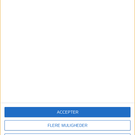
FRA BILLUND: 28. FEB – 3. MAR 2025
ACCEPTER
FLERE MULIGHEDER