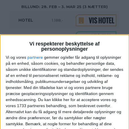
BILLUND: 28. FEB – 3. MAR 25 (3 NÆTTER)
HOTEL
1.188,-
FLY
1.199,-
Vi respekterer beskyttelse af
personoplysninger
Pris pr. person ved
I ALT
2.387,-
2 personer
Vi og vores
partnere
gemmer og/eller får adgang til oplysninger
på en enhed, såsom cookies, og behandler personlige data,
Bemærk:
Den samlede pris for hotellet er 2.376,- for
såsom unikke identifikatorer og standardoplysninger, der sendes
2 personer i et dobbeltværelse, hvilket svarer til
af en enhed til personaliseret reklame og indhold, reklame- og
1.188,- per person.
indholdsmåling, publikumsundersøgelser og udvikling af
tjenester.
Med din tilladelse kan vi og vores partnere bruge
præcise geoplaceringsoplysninger og identifikation gennem
enhedsscanning. Du kan klikke her for at acceptere vores og
vores 1733 partneres behandling, som beskrevet ovenfor.
Alternativt kan du få adgang til mere detaljerede oplysninger og
ændre dine præferencer, før du samtykker eller nægter
HOTEL
samtykke.
Bemærk, at nogle former for behandling af dine