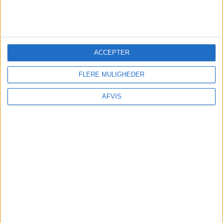
Hvis du ikke selv vil køre, har vi fundet billige fly
til Lyon fra København og Billund:
FRA KØBENHAVN: 11. – 18. JAN 25
ACCEPTER
FLERE MULIGHEDER
AFVIS
FRA BILLUND: 11. – 18. JAN 25