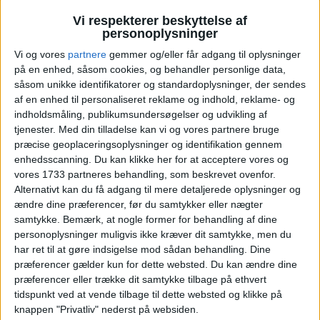
TILKØB AF FLY
Vi respekterer beskyttelse af
personoplysninger
KØBENHAVN: 11. – 18. JAN 25 (7 NÆTTER)
Vi og vores
partnere
gemmer og/eller får adgang til oplysninger
på en enhed, såsom cookies, og behandler personlige data,
HOTEL
2.093,-
såsom unikke identifikatorer og standardoplysninger, der sendes
af en enhed til personaliseret reklame og indhold, reklame- og
indholdsmåling, publikumsundersøgelser og udvikling af
FLY
1.273,-
tjenester.
Med din tilladelse kan vi og vores partnere bruge
præcise geoplaceringsoplysninger og identifikation gennem
Pris pr. person
enhedsscanning. Du kan klikke her for at acceptere vores og
I ALT
3.366,-
ved 2 personer
vores 1733 partneres behandling, som beskrevet ovenfor.
Alternativt kan du få adgang til mere detaljerede oplysninger og
Bemærk:
Den samlede pris for hotellet er 8.369,- for
ændre dine præferencer, før du samtykker eller nægter
4 personer i et dobbeltværelse, hvilket svarer til
samtykke.
Bemærk, at nogle former for behandling af dine
2.039,- per person.
personoplysninger muligvis ikke kræver dit samtykke, men du
har ret til at gøre indsigelse mod sådan behandling. Dine
præferencer gælder kun for dette websted. Du kan ændre dine
BILLUND: 11. – 18. JAN 25 (7 NÆTTER)
præferencer eller trække dit samtykke tilbage på ethvert
tidspunkt ved at vende tilbage til dette websted og klikke på
HOTEL
2.093,-
knappen "Privatliv" nederst på websiden.