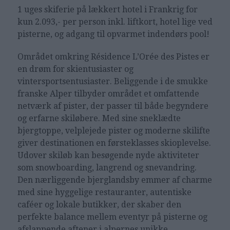
1 uges skiferie på lækkert hotel i Frankrig for
kun 2.093,- per person inkl. liftkort, hotel lige ved
pisterne, og adgang til opvarmet indendørs pool!
Området omkring Résidence L’Orée des Pistes er
en drøm for skientusiaster og
vintersportsentusiaster. Beliggende i de smukke
franske Alper tilbyder området et omfattende
netværk af pister, der passer til både begyndere
og erfarne skiløbere. Med sine sneklædte
bjergtoppe, velplejede pister og moderne skilifte
giver destinationen en førsteklasses skioplevelse.
Udover skiløb kan besøgende nyde aktiviteter
som snowboarding, langrend og snevandring.
Den nærliggende bjerglandsby emmer af charme
med sine hyggelige restauranter, autentiske
caféer og lokale butikker, der skaber den
perfekte balance mellem eventyr på pisterne og
afslappende aftener i alpernes unikke