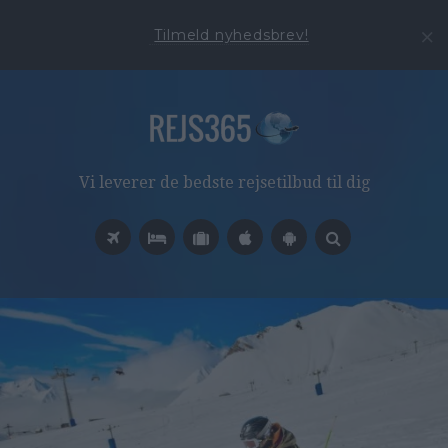
Tilmeld nyhedsbrev!
Vi leverer de bedste rejsetilbud til dig