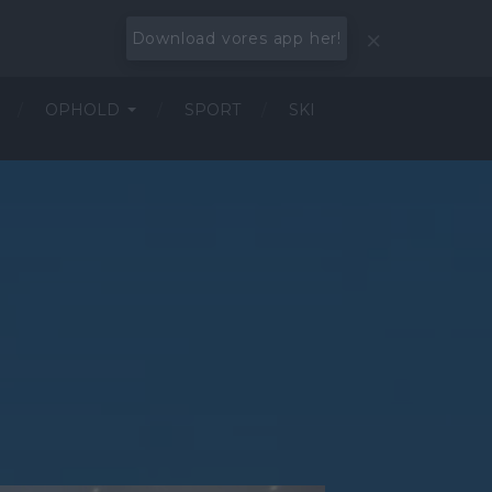
Download vores app her!
OPHOLD
SPORT
SKI