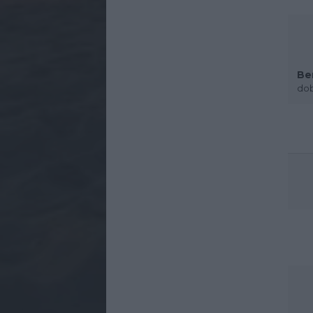
Be
dob