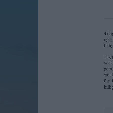
4 da
og g
beli
Tag 
verd
gaml
smal
for 
billi