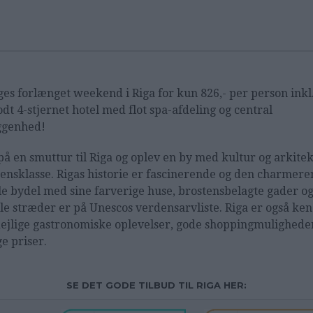
ges forlænget weekend i Riga for kun 826,- per person inkl.
odt 4-stjernet hotel med flot spa-afdeling og central
ggenhed!
på en smuttur til Riga og oplev en by med kultur og arkitek
ensklasse. Rigas historie er fascinerende og den charmer
e bydel med sine farverige huse, brostensbelagte gader o
le stræder er på Unescos verdensarvliste. Riga er også ken
dejlige gastronomiske oplevelser, gode shoppingmulighede
ge priser.
SE DET GODE TILBUD TIL RIGA HER: