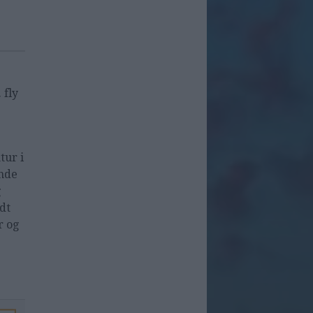
 fly
tur i
ende
g
dt
r og