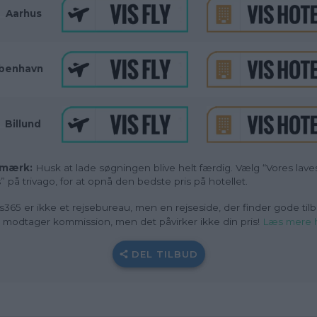
_
Aarhus
benhavn
_
Billund
mærk:
Husk at lade søgningen blive helt færdig. Vælg “Vores lave
s” på trivago, for at opnå den bedste pris på hotellet.
s365 er ikke et rejsebureau, men en rejseside, der finder gode tilb
i modtager kommission, men det påvirker ikke din pris!
Læs mere 
DEL TILBUD