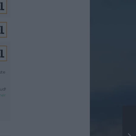
ste
ud!
her