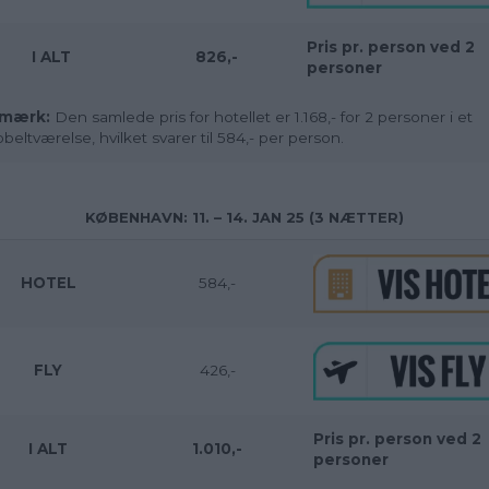
Pris pr. person ved 2
I ALT
826,-
personer
mærk:
Den samlede pris for hotellet er 1.168,- for 2 personer i et
beltværelse, hvilket svarer til 584,- per person.
KØBENHAVN: 11. – 14. JAN 25 (3 NÆTTER)
HOTEL
584,-
FLY
426,-
Pris pr. person ved 2
I ALT
1.010,-
personer