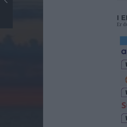
I 
Er d