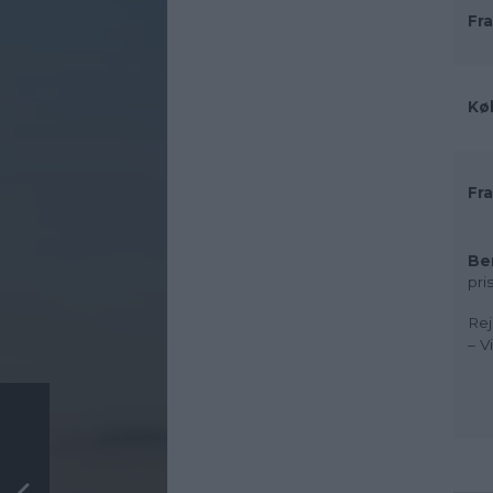
Fra
Kø
Fra
Be
pri
Rej
– V