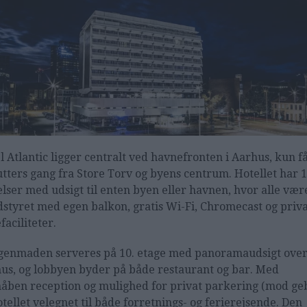
l Atlantic ligger centralt ved havnefronten i Aarhus, kun f
tters gang fra Store Torv og byens centrum. Hotellet har 
lser med udsigt til enten byen eller havnen, hvor alle vær
dstyret med egen balkon, gratis Wi-Fi, Chromecast og priv
faciliteter.
enmaden serveres på 10. etage med panoramaudsigt ove
us, og lobbyen byder på både restaurant og bar. Med
åben reception og mulighed for privat parkering (mod ge
otellet velegnet til både forretnings- og ferierejsende. Den