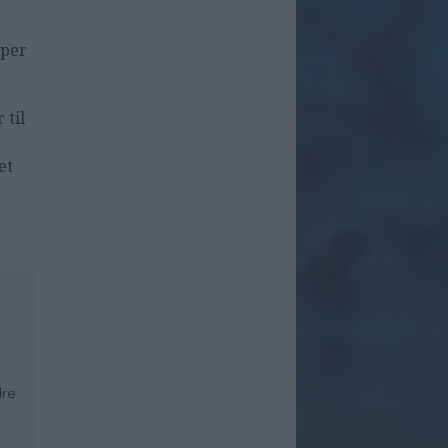
 per
 til
et
dre