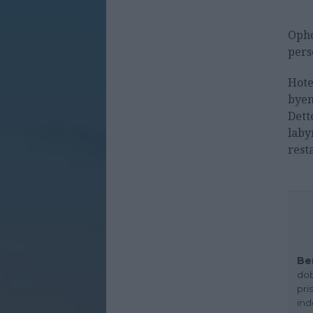
Opho
pers
Hote
byen
Dett
laby
rest
Be
dob
pri
ind