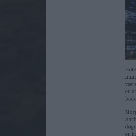
Hote
minu
være
er u
bade
Morg
Aarh
døgn
er h