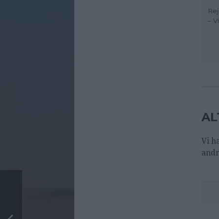
Rej
– V
AL
Vi h
andr