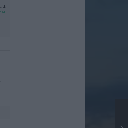
ud!
her
r