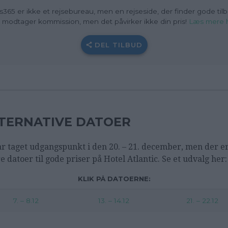
s365 er ikke et rejsebureau, men en rejseside, der finder gode tilb
i modtager kommission, men det påvirker ikke din pris!
Læs mere 
DEL TILBUD
TERNATIVE DATOER
ar taget udgangspunkt i den 20. – 21. december, men der e
e datoer til gode priser på Hotel Atlantic. Se et udvalg her:
KLIK PÅ DATOERNE:
7. – 8.12
13. – 14.12
21. – 22.12