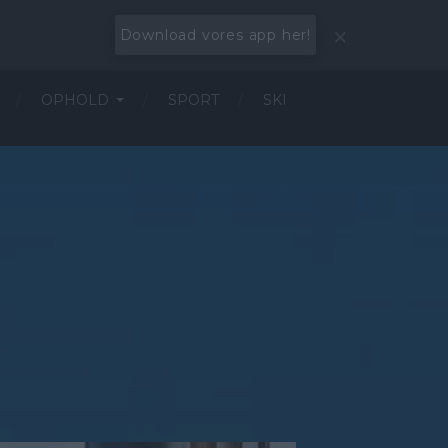
Download vores app her!
OPHOLD
SPORT
SKI