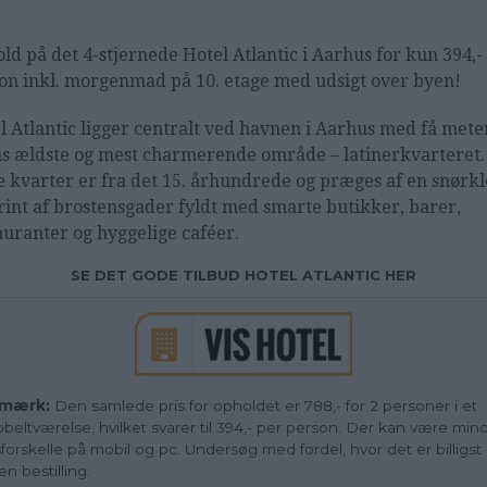
ld på det
4-stjernede Hotel Atlantic i Aarhus for kun 394,-
on inkl. morgenmad på 10. etage med udsigt over byen!
l Atlantic ligger centralt ved havnen i Aarhus med få meter
s ældste og mest charmerende område – latinerkvarteret.
e kvarter er fra det 15. århundrede og præges af en snørkl
rint af brostensgader fyldt med smarte butikker, barer,
auranter og hyggelige caféer.
SE DET GODE TILBUD HOTEL ATLANTIC HER
mærk:
Den samlede pris for opholdet er 788,- for 2 personer i et
beltværelse, hvilket svarer til 394,- per person. Der kan være min
sforskelle på mobil og pc. Undersøg med fordel, hvor det er billigst
en bestilling.