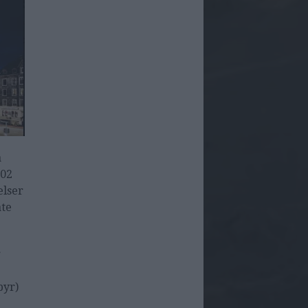
å
102
elser
ate
r
byr)