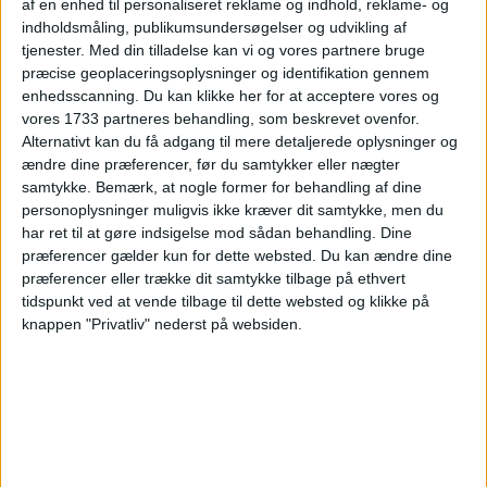
af en enhed til personaliseret reklame og indhold, reklame- og
indholdsmåling, publikumsundersøgelser og udvikling af
Vi har taget udgangspunkt i et ophold fra den 10.
tjenester.
Med din tilladelse kan vi og vores partnere bruge
– 11. november, men der er andre datoer til
præcise geoplaceringsoplysninger og identifikation gennem
billige priser. Se et udvalg her:
enhedsscanning. Du kan klikke her for at acceptere vores og
vores 1733 partneres behandling, som beskrevet ovenfor.
DER KAN KLIKKES PÅ DATOERNE
Alternativt kan du få adgang til mere detaljerede oplysninger og
ændre dine præferencer, før du samtykker eller nægter
20. – 21. okt
17. – 18. nov
24. – 25. nov
samtykke.
Bemærk, at nogle former for behandling af dine
personoplysninger muligvis ikke kræver dit samtykke, men du
har ret til at gøre indsigelse mod sådan behandling. Dine
præferencer gælder kun for dette websted. Du kan ændre dine
præferencer eller trække dit samtykke tilbage på ethvert
tidspunkt ved at vende tilbage til dette websted og klikke på
HOTEL
knappen "Privatliv" nederst på websiden.