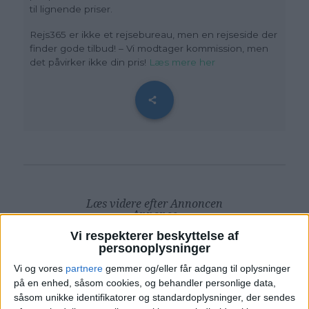
til lignende priser.
Rejs365 er ikke et rejsebureau, men en rejseside der
finder gode tilbud! – Vi modtager kommission, men
det påvirker ikke din pris!
Læs mere her
Læs videre efter Annoncen
Annonce
Vi respekterer beskyttelse af
personoplysninger
Vi og vores
partnere
gemmer og/eller får adgang til oplysninger
på en enhed, såsom cookies, og behandler personlige data,
ALTERNATIVE DATOER
såsom unikke identifikatorer og standardoplysninger, der sendes