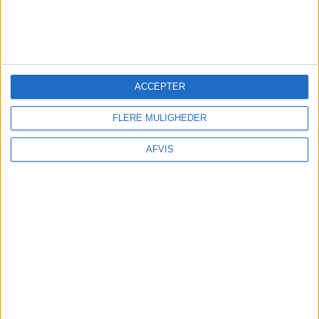
ACCEPTER
FLERE MULIGHEDER
AFVIS
TURE OG OPLEVELSER
Der findes mange spændende oplevelser på Gran
Canaria: De kan nemt bestilles på GetYourGuide
her: