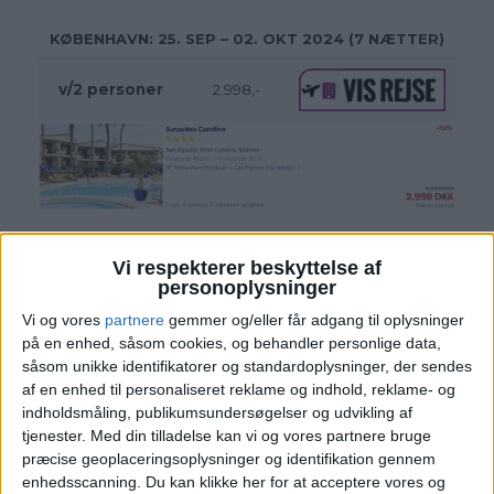
KØBENHAVN: 25. SEP – 02. OKT 2024 (7 NÆTTER)
v/2 personer
2.998,-
Vi respekterer beskyttelse af
personoplysninger
Vi og vores
partnere
gemmer og/eller får adgang til oplysninger
på en enhed, såsom cookies, og behandler personlige data,
såsom unikke identifikatorer og standardoplysninger, der sendes
HOTEL
af en enhed til personaliseret reklame og indhold, reklame- og
indholdsmåling, publikumsundersøgelser og udvikling af
tjenester.
Med din tilladelse kan vi og vores partnere bruge
præcise geoplaceringsoplysninger og identifikation gennem
enhedsscanning. Du kan klikke her for at acceptere vores og