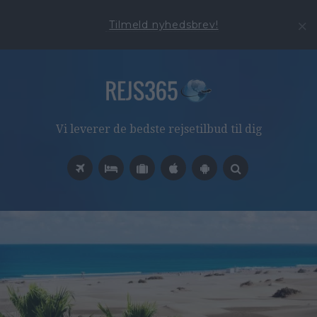
Tilmeld nyhedsbrev!
Vi leverer de bedste rejsetilbud til dig