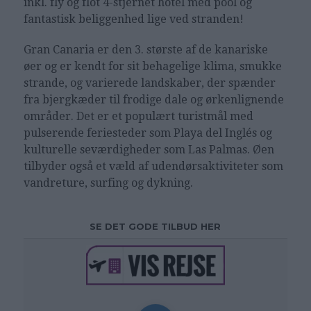
inkl. fly og flot 4-stjernet hotel med pool og
fantastisk beliggenhed lige ved stranden!
Gran Canaria er den 3. største af de kanariske
øer og er kendt for sit behagelige klima, smukke
strande, og varierede landskaber, der spænder
fra bjergkæder til frodige dale og ørkenlignende
områder. Det er et populært turistmål med
pulserende feriesteder som Playa del Inglés og
kulturelle seværdigheder som Las Palmas. Øen
tilbyder også et væld af udendørsaktiviteter som
vandreture, surfing og dykning.
SE DET GODE TILBUD HER