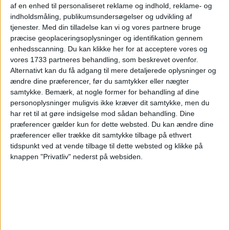
af en enhed til personaliseret reklame og indhold, reklame- og
PRISOVERSIGT
indholdsmåling, publikumsundersøgelser og udvikling af
tjenester.
Med din tilladelse kan vi og vores partnere bruge
præcise geoplaceringsoplysninger og identifikation gennem
KØBENHAVN: 24. – 31. AUG 24 (7 NÆTTER)
enhedsscanning. Du kan klikke her for at acceptere vores og
vores 1733 partneres behandling, som beskrevet ovenfor.
v/2 personer
3.031,-
Alternativt kan du få adgang til mere detaljerede oplysninger og
ændre dine præferencer, før du samtykker eller nægter
samtykke.
Bemærk, at nogle former for behandling af dine
personoplysninger muligvis ikke kræver dit samtykke, men du
har ret til at gøre indsigelse mod sådan behandling. Dine
præferencer gælder kun for dette websted. Du kan ændre dine
præferencer eller trække dit samtykke tilbage på ethvert
tidspunkt ved at vende tilbage til dette websted og klikke på
knappen "Privatliv" nederst på websiden.
HOTEL