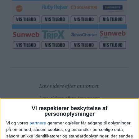
Læs videre efter annoncen
Læs videre efter Annoncen
Annonce
Vi respekterer beskyttelse af
Annonce
personoplysninger
Vi og vores
partnere
gemmer og/eller får adgang til oplysninger
på en enhed, såsom cookies, og behandler personlige data,
såsom unikke identifikatorer og standardoplysninger, der sendes