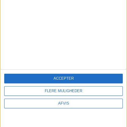
TURE OG OPLEVELSER
Der findes mange spændende oplevelser i
Alonissos: De kan nemt bestilles på GetYourGuide
her:
ACCEPTER
FORSIKRING
FLERE MULIGHEDER
AFVIS
Undersøg
om din egen rejseforsikring dækker
afbestilling
før
du tilkøber
afbestillingsforsikring. – Du kan være dækket i