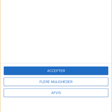
FRA BILLUND: 24. – 31. AUG 2024
ACCEPTER
FRA AALBORG: 24. – 31. AUG 2024
FLERE MULIGHEDER
AFVIS