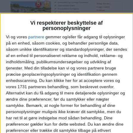
Vi respekterer beskyttelse af
personoplysninger
Vi og vores
partnere
gemmer og/eller får adgang til oplysninger
på en enhed, såsom cookies, og behandler personlige data,
såsom unikke identifikatorer og standardoplysninger, der sendes
af en enhed til personaliseret reklame og indhold, reklame- og
AALBORG: 24. – 31. AUG 24 (7 NÆTTER)
indholdsmåling, publikumsundersøgelser og udvikling af
tjenester.
Med din tilladelse kan vi og vores partnere bruge
v/2 personer
4.990,-
præcise geoplaceringsoplysninger og identifikation gennem
enhedsscanning. Du kan klikke her for at acceptere vores og
vores 1731 partneres behandling, som beskrevet ovenfor.
Alternativt kan du få adgang til mere detaljerede oplysninger og
ændre dine præferencer, før du samtykker eller nægter
samtykke.
Bemærk, at nogle former for behandling af dine
personoplysninger muligvis ikke kræver dit samtykke, men du
har ret til at gøre indsigelse mod sådan behandling. Dine
præferencer gælder kun for dette websted. Du kan ændre dine
præferencer eller trække dit samtykke tilbage på ethvert