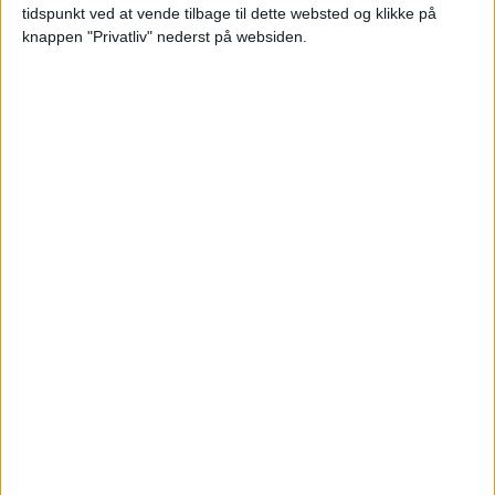
tidspunkt ved at vende tilbage til dette websted og klikke på
knappen "Privatliv" nederst på websiden.
KØBENHAVN: 29. SEP – 6. OKT 24 (7 NÆTTER)
v/2 personer
5.120,-
HOTEL