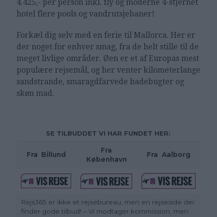
4.425,- per person inkl. fly og moderne 4-stjernet
hotel flere pools og vandrutsjebaner!
Forkæl dig selv med en ferie til Mallorca. Her er
der noget for enhver smag, fra de helt stille til de
meget livlige områder. Øen er et af Europas mest
populære rejsemål, og her venter kilometerlange
sandstrande, smaragdfarvede badebugter og
skøn mad.
SE TILBUDDET VI HAR FUNDET HER:
Fra
Fra
_
Billund
Fra
_
Aalborg
København
Rejs365 er ikke et rejsebureau, men en rejseside der
finder gode tilbud! – Vi modtager kommission, men