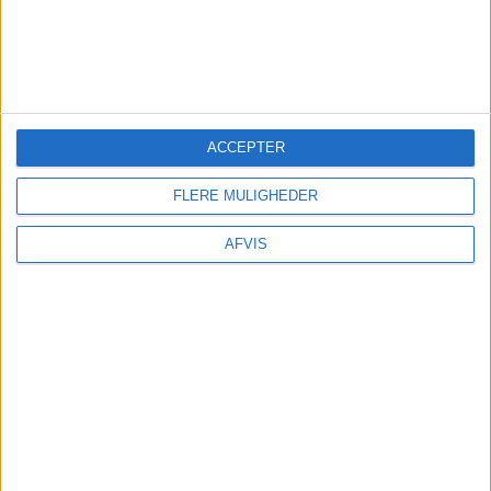
SPAR 20% PÅ
MOBILABONNEMENTET HOS
EESY!
ACCEPTER
Har du brug for et mobilabonnement, der
FLERE MULIGHEDER
inkluderer data i EU?
AFVIS
Så har vi et fantastisk tilbud til dig! Med vores
rabatkode
REJS365
kan du spare 20% hos eesy.
For eksempel kan du få et abonnement med fri
tale, 30 GB data og 20 GB EU data for kun 87,- kr.
pr. måned.