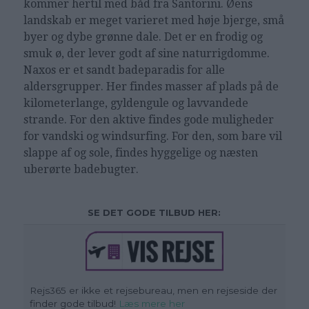
kommer hertil med båd fra Santorini. Øens
landskab er meget varieret med høje bjerge, små
byer og dybe grønne dale. Det er en frodig og
smuk ø, der lever godt af sine naturrigdomme.
Naxos er et sandt badeparadis for alle
aldersgrupper. Her findes masser af plads på de
kilometerlange, gyldengule og lavvandede
strande. For den aktive findes gode muligheder
for vandski og windsurfing. For den, som bare vil
slappe af og sole, findes hyggelige og næsten
uberørte badebugter.
SE DET GODE TILBUD HER:
Rejs365 er ikke et rejsebureau, men en rejseside der
finder gode tilbud!
Læs mere her