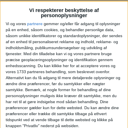
Bemærk:
Den samlede pris for hotellet er 1.488,- for
2 personer i et dobbeltværelse, hvilket svarer til 744,-
Vi respekterer beskyttelse af
per person.
personoplysninger
Vi og vores
partnere
gemmer og/eller får adgang til oplysninger
på en enhed, såsom cookies, og behandler personlige data,
såsom unikke identifikatorer og standardoplysninger, der sendes
af en enhed til personaliseret reklame og indhold, reklame- og
indholdsmåling, publikumsundersøgelser og udvikling af
HOTEL
tjenester.
Med din tilladelse kan vi og vores partnere bruge
præcise geoplaceringsoplysninger og identifikation gennem
enhedsscanning. Du kan klikke her for at acceptere vores og
vores 1733 partneres behandling, som beskrevet ovenfor.
Alternativt kan du få adgang til mere detaljerede oplysninger og
ændre dine præferencer, før du samtykker eller nægter
samtykke.
Bemærk, at nogle former for behandling af dine
personoplysninger muligvis ikke kræver dit samtykke, men du
Vi har taget udgangspunkt i det 3-stjernede
har ret til at gøre indsigelse mod sådan behandling. Dine
Zenitude Hôtel – Résidences Les Hauts d’Annecy,
præferencer gælder kun for dette websted. Du kan ændre dine
præferencer eller trække dit samtykke tilbage på ethvert
der ligger centralt i Annecy. Hotellet har pæne
tidspunkt ved at vende tilbage til dette websted og klikke på
værelser og får gode anmeldelser af de tidligere
knappen "Privatliv" nederst på websiden.