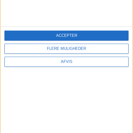
afbestilling
før
du tilkøber
afbestillingsforsikring. – Du kan være dækket i
forvejen! – Har du ikke rejseforsikring kan du
indhente det billigste tilbud her:
Findforsikring.dk
ACCEPTER
FLERE MULIGHEDER
AFVIS
TRANSPORT
Annecy ligger mindre end en time fra Geneve.
Der afgår dagligt både bus og tog.
Du kan også leje en bil. Den kan bestilles her: