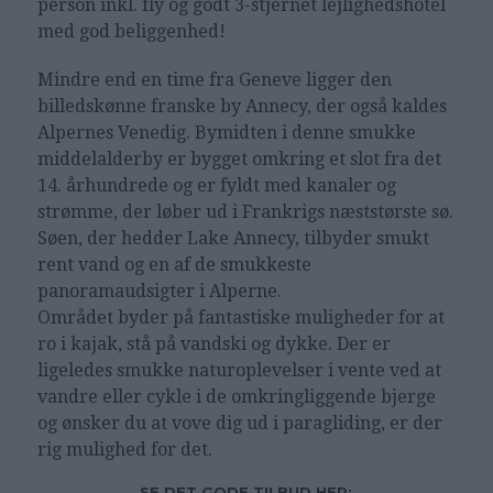
person inkl. fly og godt 3-stjernet lejlighedshotel
med god beliggenhed!
Mindre end en time fra Geneve ligger den
billedskønne franske by Annecy, der også kaldes
Alpernes Venedig. Bymidten i denne smukke
middelalderby er bygget omkring et slot fra det
14. århundrede og er fyldt med kanaler og
strømme, der løber ud i Frankrigs næststørste sø.
Søen, der hedder Lake Annecy, tilbyder smukt
rent vand og en af de smukkeste
panoramaudsigter i Alperne.
Området byder på fantastiske muligheder for at
ro i kajak, stå på vandski og dykke. Der er
ligeledes smukke naturoplevelser i vente ved at
vandre eller cykle i de omkringliggende bjerge
og ønsker du at vove dig ud i paragliding, er der
rig mulighed for det.
SE DET GODE TILBUD HER: