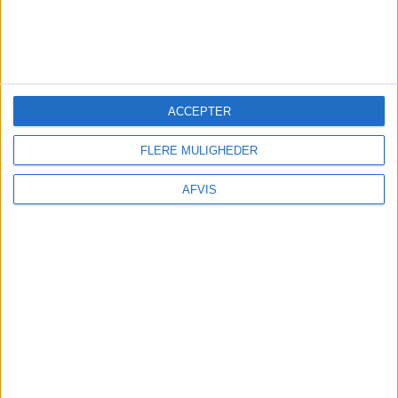
FORLÆNGET WEEKEND PÅ
WEISSENHÄUSER STRAND
FOR KUN 601,-
ACCEPTER
FLERE MULIGHEDER
AFVIS
25. NOVEMBER 2024
FORLÆNGET WEEKEND PÅ
WEISSENHÄUSER STRAND
FOR KUN 537,-
22. OKTOBER 2024