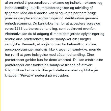
3 DAGE I FERIEN- UND
af en enhed til personaliseret reklame og indhold, reklame- og
FREIZEITPARK
indholdsmåling, publikumsundersøgelser og udvikling af
WEISSENHÄUSER STRAND
tjenester.
Med din tilladelse kan vi og vores partnere bruge
præcise geoplaceringsoplysninger og identifikation gennem
FOR KUN 541,-
enhedsscanning. Du kan klikke her for at acceptere vores og
vores 1733 partneres behandling, som beskrevet ovenfor.
Alternativt kan du få adgang til mere detaljerede oplysninger og
ændre dine præferencer, før du samtykker eller nægter
samtykke.
Bemærk, at nogle former for behandling af dine
personoplysninger muligvis ikke kræver dit samtykke, men du
25. JUNI 2025
har ret til at gøre indsigelse mod sådan behandling. Dine
3 DAGE I FERIEN- UND
præferencer gælder kun for dette websted. Du kan ændre dine
FREIZEITPARK
præferencer eller trække dit samtykke tilbage på ethvert
WEISSENHÄUSER STRAND
tidspunkt ved at vende tilbage til dette websted og klikke på
FOR KUN 537,-
knappen "Privatliv" nederst på websiden.
28. MAJ 2025