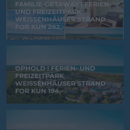
FAMILIE-GETAWAY I FERIEN-
UND FREIZEITPARK
WEISSENHÄUSER STRAND
FOR KUN 262,-
5. NOVEMBER 2025
OPHOLD I FERIEN- UND
FREIZEITPARK
WEISSENHÄUSER STRAND
FOR KUN 194,-
13. OKTOBER 2025