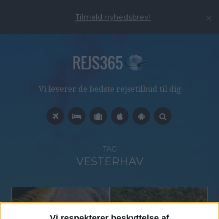
Tilmeld nyhedsbrev!
Vi leverer de bedste rejsetilbud til dig
TAG
VESTERHAV
29. JULI 2026
Vi respekterer beskyttelse af