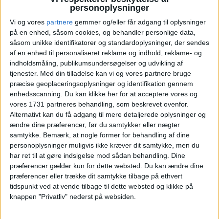
GETAWAY TIL VESTERHAVET:
personoplysninger
FORLÆNGET WEEKEND I
Vi og vores
partnere
gemmer og/eller får adgang til oplysninger
RINGKØBING FOR KUN
på en enhed, såsom cookies, og behandler personlige data,
1.064,-
såsom unikke identifikatorer og standardoplysninger, der sendes
af en enhed til personaliseret reklame og indhold, reklame- og
indholdsmåling, publikumsundersøgelser og udvikling af
tjenester.
Med din tilladelse kan vi og vores partnere bruge
præcise geoplaceringsoplysninger og identifikation gennem
enhedsscanning. Du kan klikke her for at acceptere vores og
vores 1731 partneres behandling, som beskrevet ovenfor.
Alternativt kan du få adgang til mere detaljerede oplysninger og
8. JULI 2026
ændre dine præferencer, før du samtykker eller nægter
GETAWAY TIL VESTERHAVET:
samtykke.
Bemærk, at nogle former for behandling af dine
4 DAGE I RINGKØBING FOR
personoplysninger muligvis ikke kræver dit samtykke, men du
KUN 1.512,-
har ret til at gøre indsigelse mod sådan behandling. Dine
præferencer gælder kun for dette websted. Du kan ændre dine
præferencer eller trække dit samtykke tilbage på ethvert
tidspunkt ved at vende tilbage til dette websted og klikke på
knappen "Privatliv" nederst på websiden.