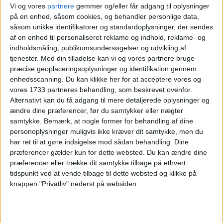
Vi og vores
partnere
gemmer og/eller får adgang til oplysninger
8. MAJ 2026
på en enhed, såsom cookies, og behandler personlige data,
FORLÆNGET WEEKEND I
såsom unikke identifikatorer og standardoplysninger, der sendes
BUDAPEST FOR KUN 1.384,-
af en enhed til personaliseret reklame og indhold, reklame- og
indholdsmåling, publikumsundersøgelser og udvikling af
tjenester.
Med din tilladelse kan vi og vores partnere bruge
præcise geoplaceringsoplysninger og identifikation gennem
enhedsscanning. Du kan klikke her for at acceptere vores og
vores 1733 partneres behandling, som beskrevet ovenfor.
Alternativt kan du få adgang til mere detaljerede oplysninger og
ændre dine præferencer, før du samtykker eller nægter
samtykke.
Bemærk, at nogle former for behandling af dine
23. APRIL 2026
personoplysninger muligvis ikke kræver dit samtykke, men du
FORLÆNGET WEEKEND I
har ret til at gøre indsigelse mod sådan behandling. Dine
BUDAPEST FOR KUN 999,-
præferencer gælder kun for dette websted. Du kan ændre dine
præferencer eller trække dit samtykke tilbage på ethvert
tidspunkt ved at vende tilbage til dette websted og klikke på
knappen "Privatliv" nederst på websiden.
18. APRIL 2026
FORLÆNGET WEEKEND I