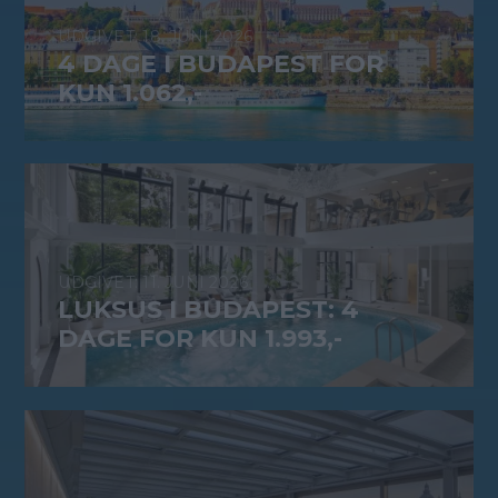
18. JUNI 2026
4 DAGE I BUDAPEST FOR
KUN 1.062,-
11. JUNI 2026
LUKSUS I BUDAPEST: 4
DAGE FOR KUN 1.993,-