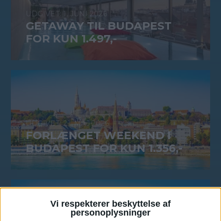
1. JUNI 2026
GETAWAY TIL BUDAPEST
FOR KUN 1.497,-
21. MAJ 2026
FORLÆNGET WEEKEND I
BUDAPEST FOR KUN 1.356,-
Vi respekterer beskyttelse af
personoplysninger