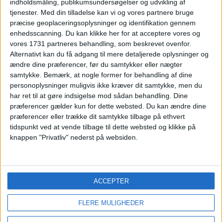
indholdsmåling, publikumsundersøgelser og udvikling af
tjenester.
Med din tilladelse kan vi og vores partnere bruge
18. JULI 2024
præcise geoplaceringsoplysninger og identifikation gennem
WEEKEND I LALANDIA: 3
enhedsscanning. Du kan klikke her for at acceptere vores og
DAGE FOR KUN 789,-
vores 1731 partneres behandling, som beskrevet ovenfor.
Alternativt kan du få adgang til mere detaljerede oplysninger og
ændre dine præferencer, før du samtykker eller nægter
samtykke.
Bemærk, at nogle former for behandling af dine
personoplysninger muligvis ikke kræver dit samtykke, men du
KONTAKT
/
FAQ
/
OM OS
/
PARTNERSKAB
/
PRESSE
/
PRIVATLIVSPOLITIK
/
VILKÅR
har ret til at gøre indsigelse mod sådan behandling. Dine
TILMELD NYHEDSBREV
præferencer gælder kun for dette websted. Du kan ændre dine
© 2026
REJS365
præferencer eller trække dit samtykke tilbage på ethvert
tidspunkt ved at vende tilbage til dette websted og klikke på
knappen "Privatliv" nederst på websiden.
ACCEPTER
FLERE MULIGHEDER