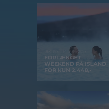
14. JUNI 2026
FORLÆNGET
WEEKEND PÅ ISLAND
FOR KUN 2.448,-