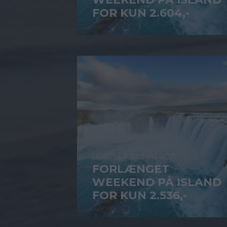
FOR KUN 2.604,-
31. MAJ 2025
FORLÆNGET
WEEKEND PÅ ISLAND
FOR KUN 2.536,-