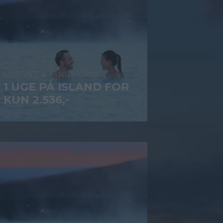
4. JANUAR 2026
1 UGE PÅ ISLAND FOR
KUN 2.536,-