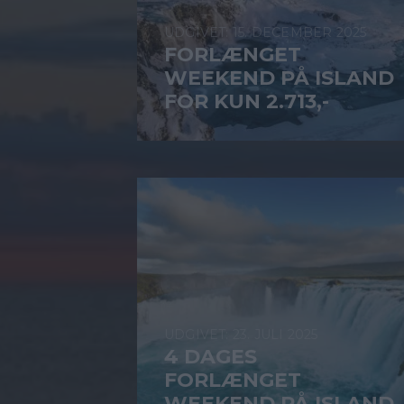
15. DECEMBER 2025
FORLÆNGET
WEEKEND PÅ ISLAND
FOR KUN 2.713,-
23. JULI 2025
4 DAGES
FORLÆNGET
WEEKEND PÅ ISLAND