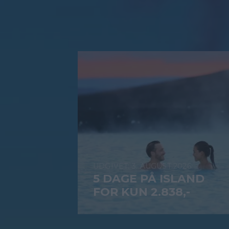
3. AUGUST 2026
5 DAGE PÅ ISLAND
FOR KUN 2.838,-