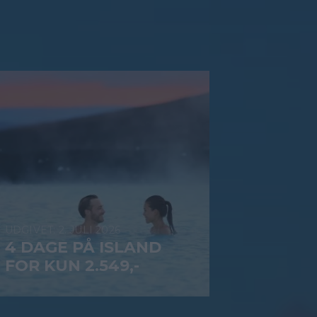
2. JULI 2026
4 DAGE PÅ ISLAND
FOR KUN 2.549,-