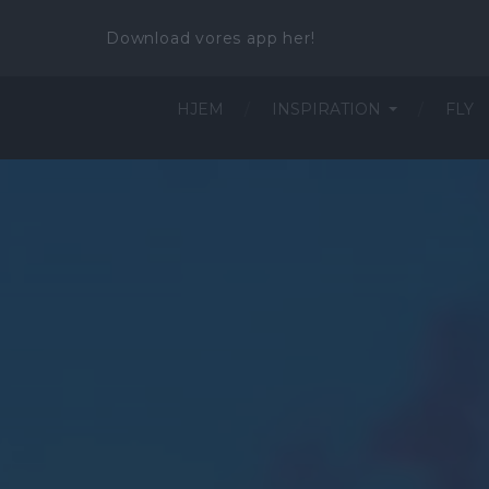
Download vores app her!
HJEM
INSPIRATION
FLY