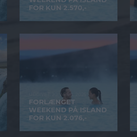
FOR KUN 2.570,-
20. APRIL 2025
FORLÆNGET
WEEKEND PÅ ISLAND
FOR KUN 2.076,-