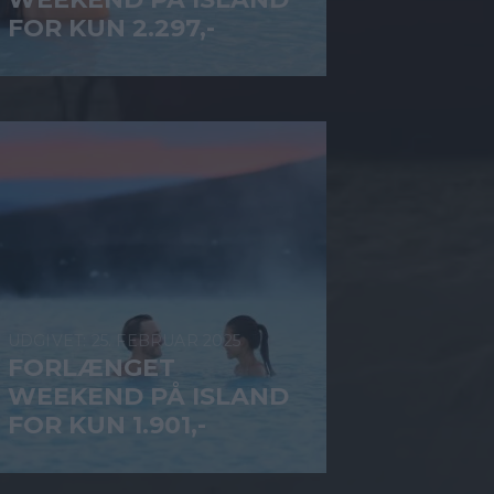
FOR KUN 2.297,-
25. FEBRUAR 2025
FORLÆNGET
WEEKEND PÅ ISLAND
FOR KUN 1.901,-