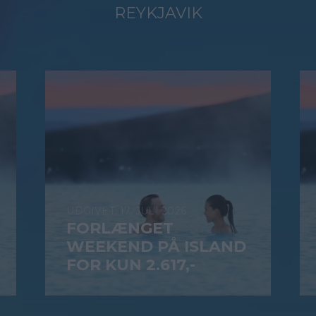
REYKJAVIK
17. JULI 2026
FORLÆNGET
WEEKEND PÅ ISLAND
FOR KUN 2.617,-