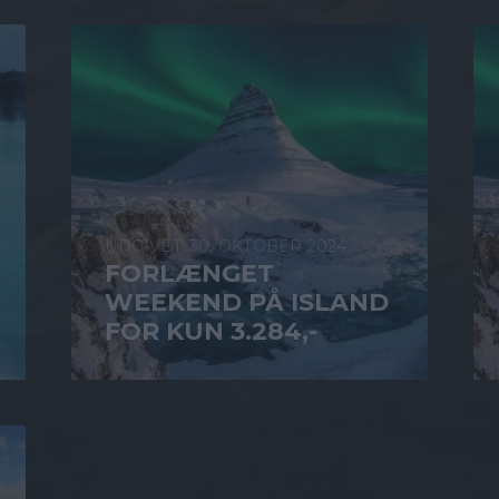
30. OKTOBER 2024
FORLÆNGET
WEEKEND PÅ ISLAND
FOR KUN 3.284,-