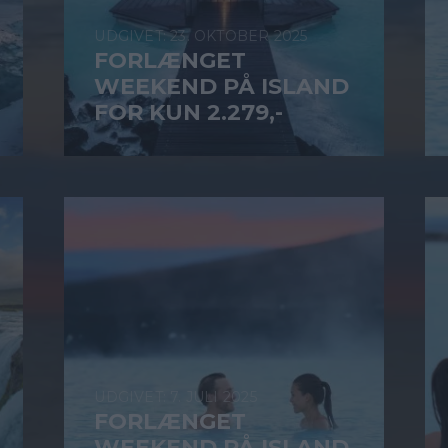
23. OKTOBER 2025
FORLÆNGET
WEEKEND PÅ ISLAND
FOR KUN 2.279,-
7. JULI 2025
FORLÆNGET
WEEKEND PÅ ISLAND