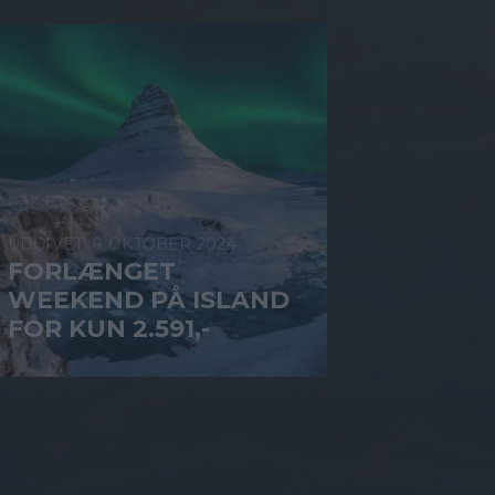
6. OKTOBER 2024
FORLÆNGET
WEEKEND PÅ ISLAND
FOR KUN 2.591,-