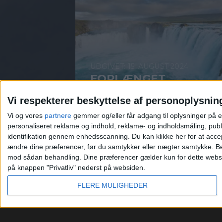
15. AUGUST 2024
FORLÆNGET
WEEKEND PÅ ISLAND
Vi respekterer beskyttelse af personoplysnin
FOR KUN 1.856,-
Vi og vores
partnere
gemmer og/eller får adgang til oplysninger på e
personaliseret reklame og indhold, reklame- og indholdsmåling, publ
identifikation gennem enhedsscanning. Du kan klikke her for at acce
ændre dine præferencer, før du samtykker eller nægter samtykke.
Be
mod sådan behandling. Dine præferencer gælder kun for dette websted
på knappen "Privatliv" nederst på websiden.
FLERE MULIGHEDER