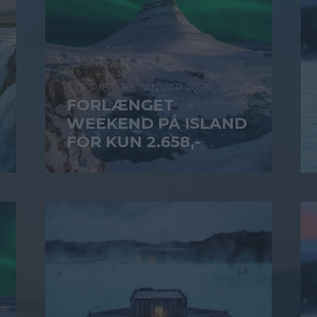
20. JANUAR 2026
FORLÆNGET
WEEKEND PÅ ISLAND
FOR KUN 2.658,-