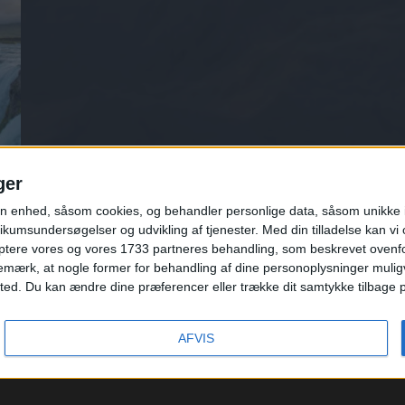
ger
n enhed, såsom cookies, og behandler personlige data, såsom unikke id
ikumsundersøgelser og udvikling af tjenester.
Med din tilladelse kan v
ptere vores og vores 1733 partneres behandling, som beskrevet ovenfor.
mærk, at nogle former for behandling af dine personoplysninger muligvi
. Du kan ændre dine præferencer eller trække dit samtykke tilbage på e
KONTAKT
/
FAQ
/
OM OS
/
PARTNERSKAB
/
PRESSE
/
PRIVATLIVSPOLITIK
/
VILKÅR
TILMELD NYHEDSBREV
© 2026
REJS365
AFVIS