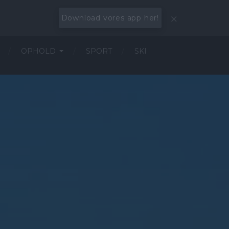
Download vores app her!
OPHOLD
SPORT
SKI