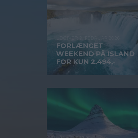
9. FEBRUAR 2026
FORLÆNGET
WEEKEND PÅ ISLAND
FOR KUN 2.494,-