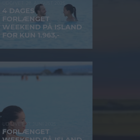
28. AUGUST 2025
4 DAGES
FORLÆNGET
WEEKEND PÅ ISLAND
FOR KUN 1.963,-
17. JUNI 2025
FORLÆNGET
WEEKEND PÅ ISLAND