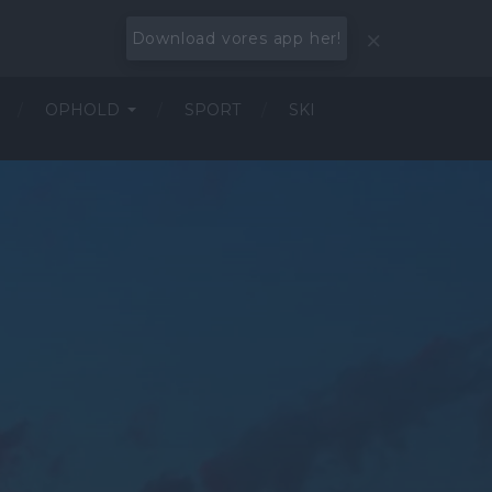
Download vores app her!
OPHOLD
SPORT
SKI