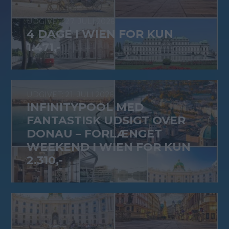
27. JULI 2026
4 DAGE I WIEN FOR KUN
1.471,-
21. JULI 2026
INFINITYPOOL MED
FANTASTISK UDSIGT OVER
DONAU – FORLÆNGET
WEEKEND I WIEN FOR KUN
2.310,-