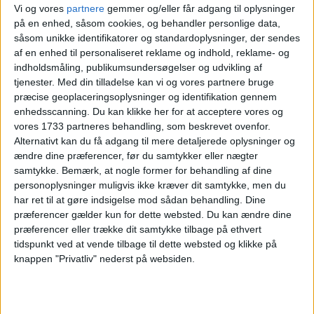
Vi og vores
partnere
gemmer og/eller får adgang til oplysninger
17. APRIL 2026
på en enhed, såsom cookies, og behandler personlige data,
FORLÆNGET WEEKEND I
såsom unikke identifikatorer og standardoplysninger, der sendes
WIEN FOR KUN 1.331,-
af en enhed til personaliseret reklame og indhold, reklame- og
indholdsmåling, publikumsundersøgelser og udvikling af
tjenester.
Med din tilladelse kan vi og vores partnere bruge
præcise geoplaceringsoplysninger og identifikation gennem
enhedsscanning. Du kan klikke her for at acceptere vores og
vores 1733 partneres behandling, som beskrevet ovenfor.
Alternativt kan du få adgang til mere detaljerede oplysninger og
ændre dine præferencer, før du samtykker eller nægter
samtykke.
Bemærk, at nogle former for behandling af dine
5. APRIL 2026
personoplysninger muligvis ikke kræver dit samtykke, men du
FORLÆNGET WEEKEND I
har ret til at gøre indsigelse mod sådan behandling. Dine
WIEN FOR KUN 1.562,-
præferencer gælder kun for dette websted. Du kan ændre dine
præferencer eller trække dit samtykke tilbage på ethvert
tidspunkt ved at vende tilbage til dette websted og klikke på
knappen "Privatliv" nederst på websiden.