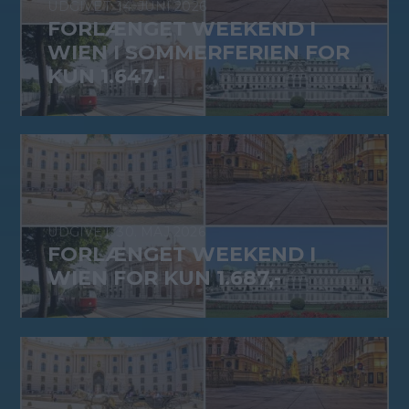
14. JUNI 2026
FORLÆNGET WEEKEND I
WIEN I SOMMERFERIEN FOR
KUN 1.647,-
30. MAJ 2026
FORLÆNGET WEEKEND I
WIEN FOR KUN 1.687,-