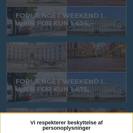
13. MAJ 2026
FORLÆNGET WEEKEND I
WIEN FOR KUN 1.424,-
3. MAJ 2026
FORLÆNGET WEEKEND I
WIEN FOR KUN 1.475,
Vi respekterer beskyttelse af
personoplysninger