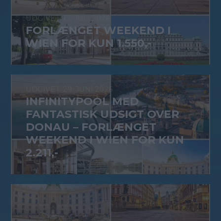
13. JULI 2026
FORLÆNGET WEEKEND I
WIEN FOR KUN 1.550,-
29. JUNI 2026
INFINITYPOOL MED
FANTASTISK UDSIGT OVER
DONAU – FORLÆNGET
WEEKEND I WIEN FOR KUN
2.211,-