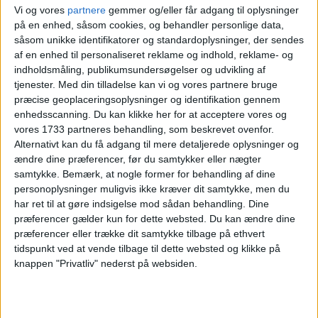
Vi og vores
partnere
gemmer og/eller får adgang til oplysninger
30. JANUAR 2026
på en enhed, såsom cookies, og behandler personlige data,
OPHOLD PÅ NIMB HOTEL
såsom unikke identifikatorer og standardoplysninger, der sendes
af en enhed til personaliseret reklame og indhold, reklame- og
FOR KUN 1.830,-
indholdsmåling, publikumsundersøgelser og udvikling af
tjenester.
Med din tilladelse kan vi og vores partnere bruge
præcise geoplaceringsoplysninger og identifikation gennem
enhedsscanning. Du kan klikke her for at acceptere vores og
vores 1733 partneres behandling, som beskrevet ovenfor.
Alternativt kan du få adgang til mere detaljerede oplysninger og
ændre dine præferencer, før du samtykker eller nægter
samtykke.
Bemærk, at nogle former for behandling af dine
7. JANUAR 2026
personoplysninger muligvis ikke kræver dit samtykke, men du
OPHOLD PÅ NIMB HOTEL
har ret til at gøre indsigelse mod sådan behandling. Dine
FOR KUN 1.890,-
præferencer gælder kun for dette websted. Du kan ændre dine
præferencer eller trække dit samtykke tilbage på ethvert
tidspunkt ved at vende tilbage til dette websted og klikke på
knappen "Privatliv" nederst på websiden.