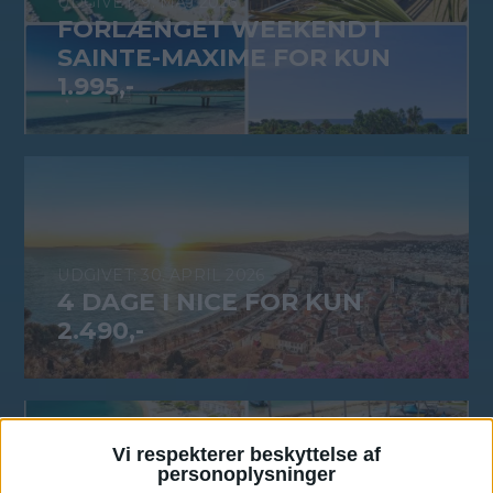
9. MAJ 2026
FORLÆNGET WEEKEND I
SAINTE-MAXIME FOR KUN
1.995,-
30. APRIL 2026
4 DAGE I NICE FOR KUN
2.490,-
Vi respekterer beskyttelse af
personoplysninger