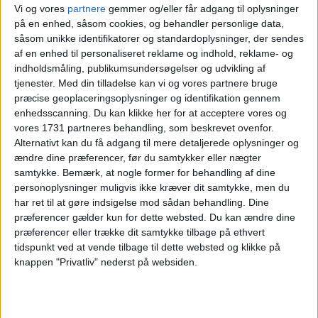
Vi og vores
partnere
gemmer og/eller får adgang til oplysninger
17. APRIL 2026
på en enhed, såsom cookies, og behandler personlige data,
4 DAGE I SAINTE-MAXIME
såsom unikke identifikatorer og standardoplysninger, der sendes
FOR KUN 1.993,-
af en enhed til personaliseret reklame og indhold, reklame- og
indholdsmåling, publikumsundersøgelser og udvikling af
tjenester.
Med din tilladelse kan vi og vores partnere bruge
præcise geoplaceringsoplysninger og identifikation gennem
enhedsscanning. Du kan klikke her for at acceptere vores og
vores 1731 partneres behandling, som beskrevet ovenfor.
Alternativt kan du få adgang til mere detaljerede oplysninger og
ændre dine præferencer, før du samtykker eller nægter
samtykke.
Bemærk, at nogle former for behandling af dine
14. APRIL 2026
personoplysninger muligvis ikke kræver dit samtykke, men du
4 DAGE I MENTON FOR KUN
har ret til at gøre indsigelse mod sådan behandling. Dine
2.091,-
præferencer gælder kun for dette websted. Du kan ændre dine
præferencer eller trække dit samtykke tilbage på ethvert
tidspunkt ved at vende tilbage til dette websted og klikke på
knappen "Privatliv" nederst på websiden.