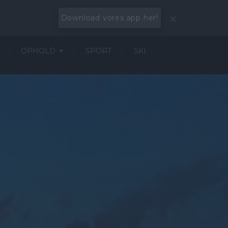
Download vores app her!
OPHOLD
SPORT
SKI