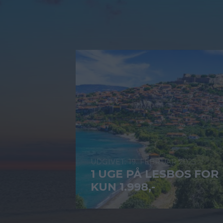
19. FEBRUAR 2025
1 UGE PÅ LESBOS FOR
KUN 1.998,-