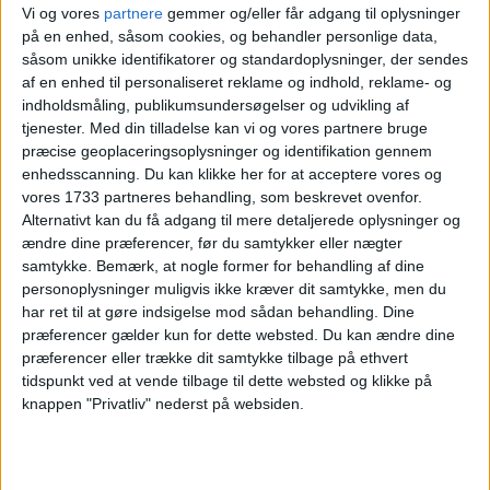
Vi og vores
partnere
gemmer og/eller får adgang til oplysninger
BILLIGE DIREKTE FLY TIL
på en enhed, såsom cookies, og behandler personlige data,
MUMBAI FOR KUN 2.627,- T/R
såsom unikke identifikatorer og standardoplysninger, der sendes
INKL. BAGAGE!
af en enhed til personaliseret reklame og indhold, reklame- og
indholdsmåling, publikumsundersøgelser og udvikling af
tjenester.
Med din tilladelse kan vi og vores partnere bruge
præcise geoplaceringsoplysninger og identifikation gennem
enhedsscanning. Du kan klikke her for at acceptere vores og
vores 1733 partneres behandling, som beskrevet ovenfor.
Alternativt kan du få adgang til mere detaljerede oplysninger og
ændre dine præferencer, før du samtykker eller nægter
samtykke.
Bemærk, at nogle former for behandling af dine
28. DECEMBER 2025
personoplysninger muligvis ikke kræver dit samtykke, men du
2 UGER I GOA FOR KUN
har ret til at gøre indsigelse mod sådan behandling. Dine
5.738,-
præferencer gælder kun for dette websted. Du kan ændre dine
præferencer eller trække dit samtykke tilbage på ethvert
tidspunkt ved at vende tilbage til dette websted og klikke på
knappen "Privatliv" nederst på websiden.