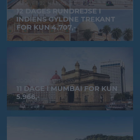
22. MAJ 2026
12 DAGES RUNDREJSE I
INDIENS GYLDNE TREKANT
FOR KUN 4.707,-
16. MARTS 2026
11 DAGE I MUMBAI FOR KUN
5.966,-