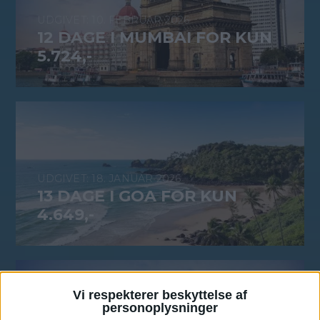
10. FEBRUAR 2026
12 DAGE I MUMBAI FOR KUN
5.724,-
18. JANUAR 2026
13 DAGE I GOA FOR KUN
4.649,-
Vi respekterer beskyttelse af
personoplysninger
14. JANUAR 2026