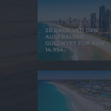
4. SEPTEMBER 2025
20 DAGE VED DEN
AUSTRALSKE
GULDKYST FOR KUN
14.954,-