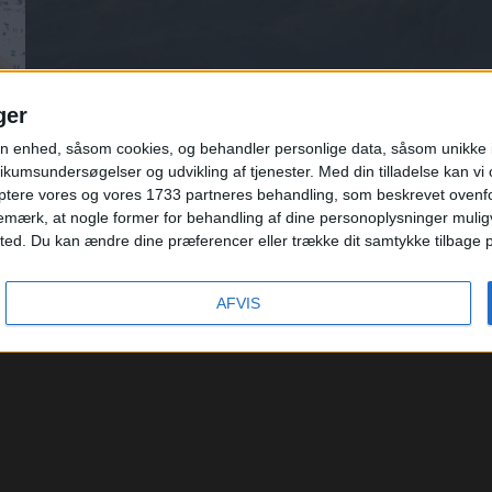
ger
n enhed, såsom cookies, og behandler personlige data, såsom unikke id
ikumsundersøgelser og udvikling af tjenester.
Med din tilladelse kan v
ptere vores og vores 1733 partneres behandling, som beskrevet ovenfor.
mærk, at nogle former for behandling af dine personoplysninger muligvi
. Du kan ændre dine præferencer eller trække dit samtykke tilbage på e
KONTAKT
/
FAQ
/
OM OS
/
PARTNERSKAB
/
PRESSE
/
PRIVATLIVSPOLITIK
/
VILKÅR
TILMELD NYHEDSBREV
© 2026
REJS365
AFVIS