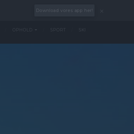
Download vores app her!
OPHOLD
SPORT
SKI