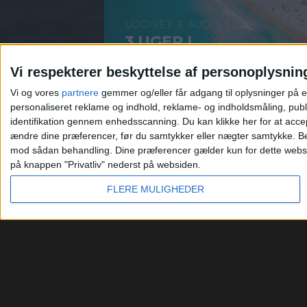
3. AUGUST 2025
3 UGER I
VESTAUSTRALIEN
Vi respekterer beskyttelse af personoplysnin
FOR KUN 15.886,-
Vi og vores
partnere
gemmer og/eller får adgang til oplysninger på e
personaliseret reklame og indhold, reklame- og indholdsmåling, publ
identifikation gennem enhedsscanning. Du kan klikke her for at acce
ændre dine præferencer, før du samtykker eller nægter samtykke.
Be
mod sådan behandling. Dine præferencer gælder kun for dette websted
på knappen "Privatliv" nederst på websiden.
FLERE MULIGHEDER