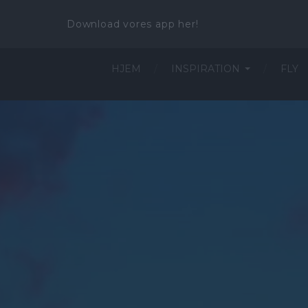
Download vores app her!
HJEM
INSPIRATION
FLY