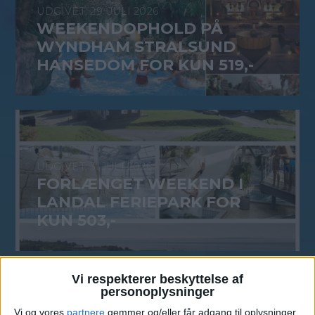
29. JULI 2026
WEEKENDOPHOLD PÅ
WYNDHAM STRALSUND
HANSEDOM FOR KUN 519,-
3. JULI 2026
FORLÆNGET WEEKEND I
LANDAL FERIEPARK FOR
KUN 503,-
Vi respekterer beskyttelse af
personoplysninger
2. JULI 2026
Vi og vores
partnere
gemmer og/eller får adgang til oplysninger