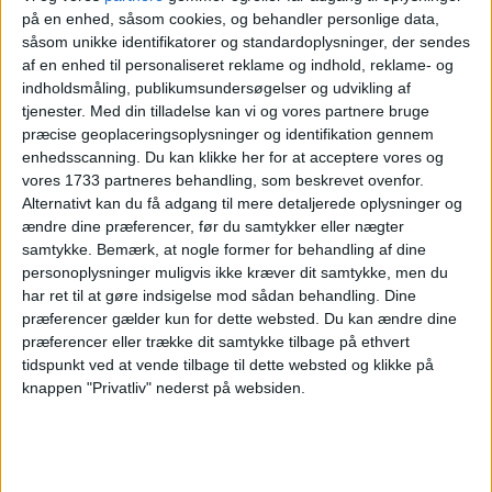
FORLÆNGET WEEKEND I
på en enhed, såsom cookies, og behandler personlige data,
FERIEN- UND FREIZEITPARK
såsom unikke identifikatorer og standardoplysninger, der sendes
WEISSENHÄUSER STRAND
af en enhed til personaliseret reklame og indhold, reklame- og
indholdsmåling, publikumsundersøgelser og udvikling af
FOR KUN 580,-
tjenester.
Med din tilladelse kan vi og vores partnere bruge
præcise geoplaceringsoplysninger og identifikation gennem
enhedsscanning. Du kan klikke her for at acceptere vores og
vores 1733 partneres behandling, som beskrevet ovenfor.
Alternativt kan du få adgang til mere detaljerede oplysninger og
ændre dine præferencer, før du samtykker eller nægter
samtykke.
Bemærk, at nogle former for behandling af dine
27. JUNI 2026
personoplysninger muligvis ikke kræver dit samtykke, men du
TROPEFERIE I TYSKLAND I
har ret til at gøre indsigelse mod sådan behandling. Dine
SOMMERFERIEN FOR KUN
præferencer gælder kun for dette websted. Du kan ændre dine
733,-
præferencer eller trække dit samtykke tilbage på ethvert
tidspunkt ved at vende tilbage til dette websted og klikke på
knappen "Privatliv" nederst på websiden.