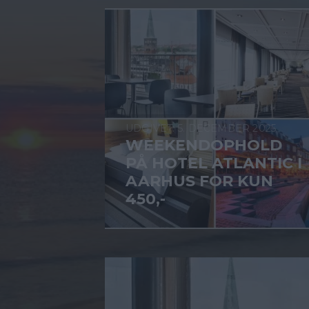
5. DECEMBER 2025
WEEKENDOPHOLD
PÅ HOTEL ATLANTIC I
AARHUS FOR KUN
450,-