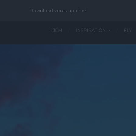
Download vores app her!
HJEM
INSPIRATION
FLY