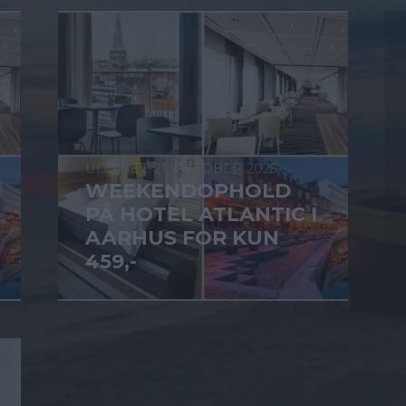
21. OKTOBER 2025
WEEKENDOPHOLD
PÅ HOTEL ATLANTIC I
AARHUS FOR KUN
459,-