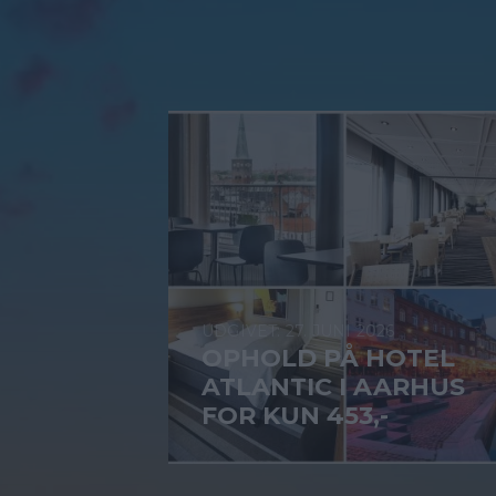
27. JUNI 2026
OPHOLD PÅ HOTEL
ATLANTIC I AARHUS
FOR KUN 453,-