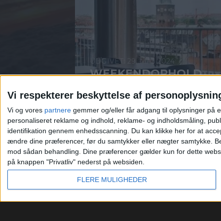
29. MAJ 2024
WEEKENDOPHOLD
PÅ HOTEL ATLANTIC
Vi respekterer beskyttelse af personoplysnin
FOR KUN 686,-
Vi og vores
partnere
gemmer og/eller får adgang til oplysninger på e
personaliseret reklame og indhold, reklame- og indholdsmåling, publ
identifikation gennem enhedsscanning. Du kan klikke her for at acce
ændre dine præferencer, før du samtykker eller nægter samtykke.
Be
mod sådan behandling. Dine præferencer gælder kun for dette websted
på knappen "Privatliv" nederst på websiden.
FLERE MULIGHEDER