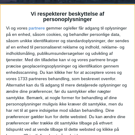
Vi respekterer beskyttelse af
personoplysninger
Vi og vores
partnere
gemmer og/eller får adgang til oplysninger
KAJA NEW YORK
på en enhed, såsom cookies, og behandler personlige data,
såsom unikke identifikatorer og standardoplysninger, der sendes
af en enhed til personaliseret reklame og indhold, reklame- og
indholdsmåling, publikumsundersøgelser og udvikling af
tjenester.
Med din tilladelse kan vi og vores partnere bruge
præcise geoplaceringsoplysninger og identifikation gennem
enhedsscanning. Du kan klikke her for at acceptere vores og
Guide:
Den billigste pris opnås ved at klikke på
vores 1733 partneres behandling, som beskrevet ovenfor.
Alternativt kan du få adgang til mere detaljerede oplysninger og
Hotels.com (1.814 kr.) – På Hotels.com klikker du
ændre dine præferencer, før du samtykker eller nægter
på “Reserver” og på betalingssiden indtaster du
samtykke.
Bemærk, at nogle former for behandling af dine
rabatkoden AFGENDK32718. Herved falder
personoplysninger muligvis ikke kræver dit samtykke, men du
prisen fra 12.853,- til 11.583,- (+ ca. 1.285,- i
har ret til at gøre indsigelse mod sådan behandling. Dine
hotelgebyr)
præferencer gælder kun for dette websted. Du kan ændre dine
præferencer eller trække dit samtykke tilbage på ethvert
tidspunkt ved at vende tilbage til dette websted og klikke på