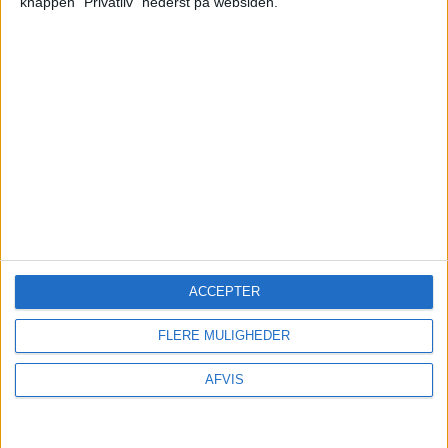
knappen "Privatliv" nederst på websiden.
Hvis i bestiller det af os foreslåede, må I meget
gerne gøre det direkte gennem vores link, da vi
så får en mindre provision fra udbyderen. (Uden
at det påvirker jeres pris)
Forslag 2
ACCEPTER
Hotellet har stadig en fin beliggenhed med ca. 15
minutters gang til Times Square og her lander
FLERE MULIGHEDER
prisen på 11.301,- med rabatkoden
AFVIS
AFGENDK32718.